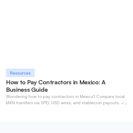
OneSafe account today.
Resources
How to Pay Contractors in Mexico: A
Business Guide
Wondering how to pay contractors in Mexico? Compare local
MXN transfers via SPEI, USD wires, and stablecoin payouts. ✓
Pay contractors with OneSafe.