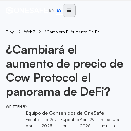
EN
ES
Blog
¿Cambiará El Aumento De Precio De Cow Protocol El Panorama De DeFi?
Web3
¿Cambiará el
aumento de precio de
Cow Protocol el
panorama de DeFi?
WRITTEN BY
Equipo de Contenidos de OneSafe
Escrito
Feb 25,
•
Updated
April 29,
•
5
lectura
por
2025
on
2025
mínima