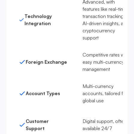
Advanced, with
features like real-time
Technology
transaction tracking,
Integration
AI-driven insights, and
cryptocurrency
support
Competitive rates with
Foreign Exchange
easy multi-currency
management
Multi-currency
Account Types
accounts, tailored for
global use
Customer
Digital support, often
Support
available 24/7