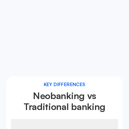
Enhanced Security
Neobanks utilize advanced digital security
measures, ensuring your financial data and
transactions are protected against fraud and
cyber threats.
Learn more about neobanks
KEY DIFFERENCES
Neobanking vs
Traditional banking