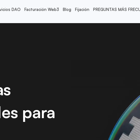
vicios DAO
Facturación Web3
Blog
Fijación
PREGUNTAS MÁS FREC
as
les para