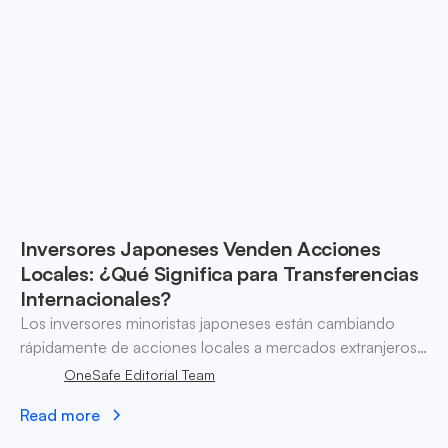
Inversores Japoneses Venden Acciones
Locales: ¿Qué Significa para Transferencias
Internacionales?
Los inversores minoristas japoneses están cambiando
rápidamente de acciones locales a mercados extranjeros,
impulsados por un yen más débil y condiciones de
OneSafe Editorial Team
inversión favorables, lo que impacta los pagos
Read more
transfronterizos.