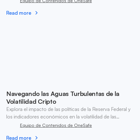
Equipo de Contenidos de OneSafe
recuperación de activos en DeFi.
Read more
Navegando las Aguas Turbulentas de la
Volatilidad Cripto
Explora el impacto de las políticas de la Reserva Federal y
los indicadores económicos en la volatilidad de las
criptomonedas, navegando las reacciones del mercado y
Equipo de Contenidos de OneSafe
los cambios de liquidez para estrategizar de manera
Read more
efectiva.