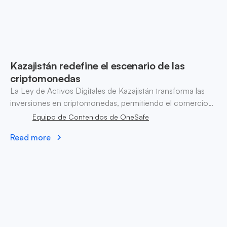
Kazajistán redefine el escenario de las
criptomonedas
La Ley de Activos Digitales de Kazajistán transforma las
inversiones en criptomonedas, permitiendo el comercio
mientras prohíbe los pagos. Descubre cómo la AIFC dirige
Equipo de Contenidos de OneSafe
el cumplimiento en este paisaje en evolución.
Read more