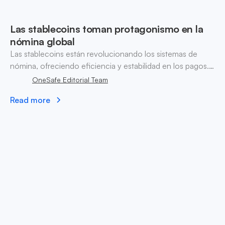
Las stablecoins toman protagonismo en la
nómina global
Las stablecoins están revolucionando los sistemas de
nómina, ofreciendo eficiencia y estabilidad en los pagos.
Descubre por qué las startups están adoptando sueldos
OneSafe Editorial Team
en cripto.
Read more