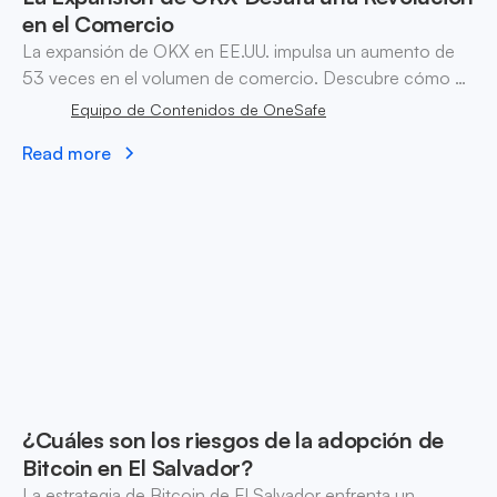
en el Comercio
La expansión de OKX en EE.UU. impulsa un aumento de
53 veces en el volumen de comercio. Descubre cómo el
cumplimiento regulatorio y el crecimiento de DEX están
Equipo de Contenidos de OneSafe
transformando la dinámica del comercio de
Read more
criptomonedas.
¿Cuáles son los riesgos de la adopción de
Bitcoin en El Salvador?
La estrategia de Bitcoin de El Salvador enfrenta un