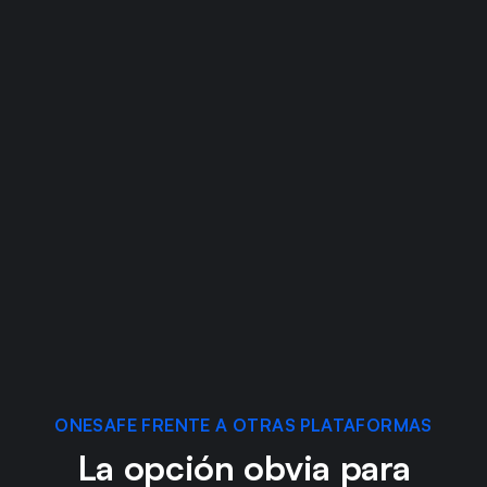
Conserva más de lo que ganas
¿A quién le gustan las altas tarifas? ¡A
nosotros no! Disfruta de tarifas de gas del
0% mientras recibes pagos en Ethereum.
¡Puedes ahorrar dinero para reinvertir en tu
negocio, celebrar victorias o darte un
capricho!
ONESAFE FRENTE A OTRAS PLATAFORMAS
La opción obvia para