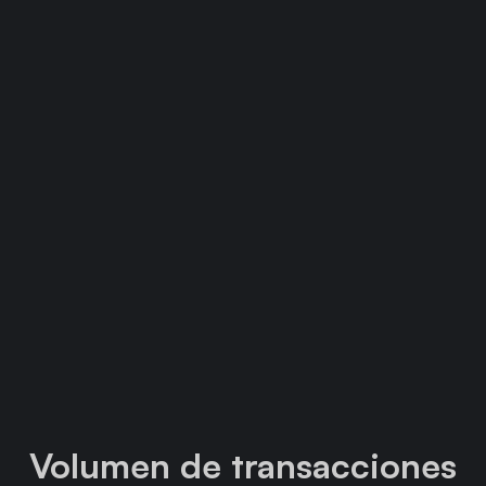
aceptar pagos en
criptomonedas en
Ethereum hoy!
¡No dejes que el futuro te pase de largo—
acéptalo! Comienza a aceptar pagos en
criptomonedas en Ethereum u otras
criptomonedas y abre un mundo de posibilidades.
¡Regístrate ahora y revoluciona tu experiencia de
facturación mientras aceptas criptomonedas sin
esfuerzo!
Empezar
Volumen de transacciones