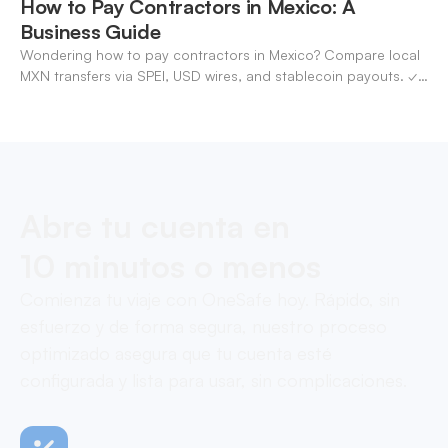
How to Pay Contractors in Mexico: A
Business Guide
Wondering how to pay contractors in Mexico? Compare local
MXN transfers via SPEI, USD wires, and stablecoin payouts. ✓
Pay contractors with OneSafe.
Abre tu cuenta en
10 minutos o menos
Comienza tu viaje con OneSafe hoy. Rápido, sin
esfuerzo y de forma segura, nuestro proceso
optimizado asegura que tu cuenta esté
configurada y lista para usar, sin complicaciones.