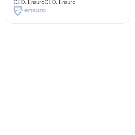
CEO, Ensuro
CEO, Ensuro
¿Tienes alguna pregunta que no haya
sido respondida? Puedes contactarnos
en
support@onesafe.io
Ver más preguntas