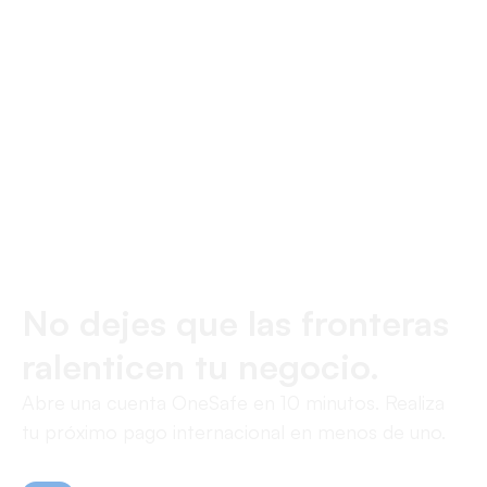
de OneSafe. El tipo de cambio está incluido en
la tarifa, sin comisiones de intermediación
adicionales ni márgenes ocultos en las
conversiones. Consulte los planes actuales
para conocer los precios exactos.
No dejes que las fronteras
ralenticen tu negocio.
Abre una cuenta OneSafe en 10 minutos. Realiza
tu próximo pago internacional en menos de uno.