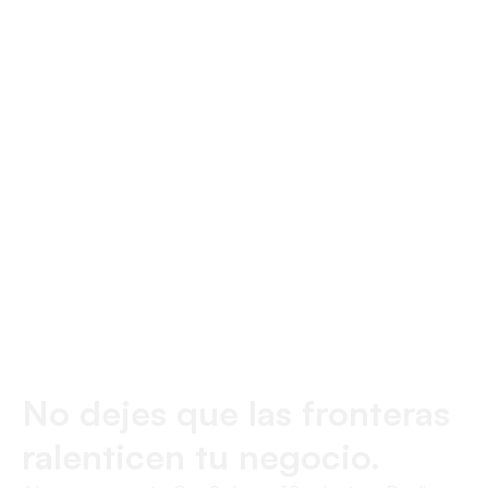
automation?
Yes for the basics: recurring contractor
payouts, scheduled transfers, approval
routing, and tracking links on every leg of
every transfer. Heavier treasury automation
like ERP sync is on the roadmap. See Coming
soon.
No dejes que las fronteras
ralenticen tu negocio.