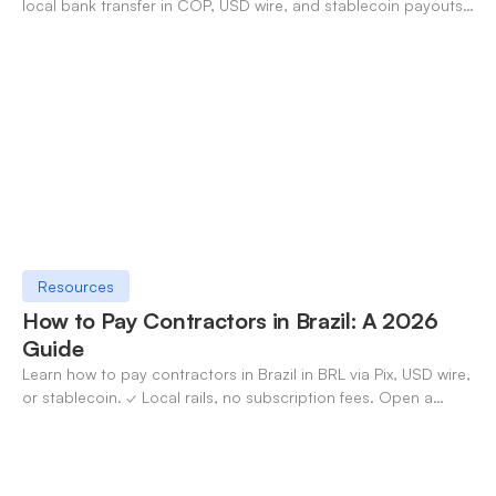
local bank transfer in COP, USD wire, and stablecoin payouts.
✓ Open an account with OneSafe.
Resources
How to Pay Contractors in Brazil: A 2026
Guide
Learn how to pay contractors in Brazil in BRL via Pix, USD wire,
or stablecoin. ✓ Local rails, no subscription fees. Open a
OneSafe account today.