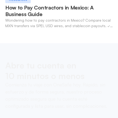
How to Pay Contractors in Mexico: A
Business Guide
Wondering how to pay contractors in Mexico? Compare local
MXN transfers via SPEI, USD wires, and stablecoin payouts. ✓
Pay contractors with OneSafe.
Abre tu cuenta en
10 minutos o menos
Comienza tu viaje con OneSafe hoy. Rápido, sin
esfuerzo y de forma segura, nuestro proceso
optimizado asegura que tu cuenta esté
configurada y lista para usar, sin complicaciones.