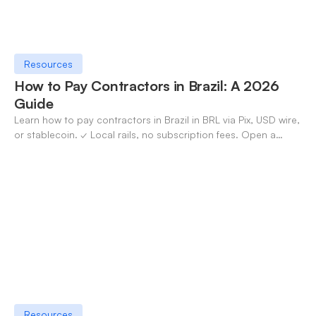
Resources
How to Pay Contractors in Brazil: A 2026
Guide
Learn how to pay contractors in Brazil in BRL via Pix, USD wire,
or stablecoin. ✓ Local rails, no subscription fees. Open a
OneSafe account today.
Resources