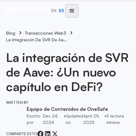
EN
ES
Blog
Transacciones Web3
La Integración De SVR De Aave: ¿Un Nuevo Capítulo En DeFi?
La integración de SVR
de Aave: ¿Un nuevo
capítulo en DeFi?
WRITTEN BY
Equipo de Contenidos de OneSafe
Escrito
Dec 24,
•
Updated
April 29,
•
5
lectura
por
2024
on
2025
mínima
COMPARTE ESTO