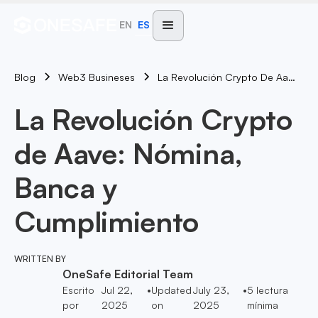
EN
ES
Blog
La Revolución Crypto De Aave: Nómina, Banca Y Cumplimiento
Web3 Busineses
La Revolución Crypto
de Aave: Nómina,
Banca y
Cumplimiento
WRITTEN BY
OneSafe Editorial Team
Escrito
Jul 22,
•
Updated
July 23,
•
5
lectura
por
2025
on
2025
mínima