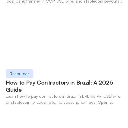
local bank transfer in COP, USD wire, and stablecoin payouts.
✓ Open an account with OneSafe.
Resources
How to Pay Contractors in Brazil: A 2026
Guide
Learn how to pay contractors in Brazil in BRL via Pix, USD wire,
or stablecoin. ✓ Local rails, no subscription fees. Open a
OneSafe account today.