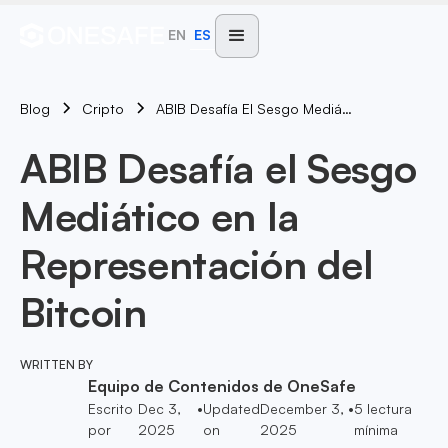
EN
ES
Blog
ABIB Desafía El Sesgo Mediático En La Representación Del Bitcoin
Cripto
ABIB Desafía el Sesgo
Mediático en la
Representación del
Bitcoin
WRITTEN BY
Equipo de Contenidos de OneSafe
Escrito
Dec 3,
•
Updated
December 3,
•
5
lectura
por
2025
on
2025
mínima