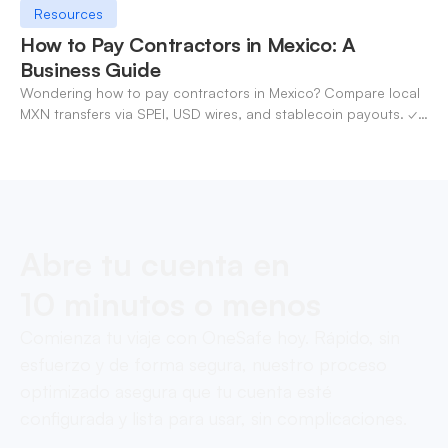
Resources
How to Pay Contractors in Mexico: A
Business Guide
Wondering how to pay contractors in Mexico? Compare local
MXN transfers via SPEI, USD wires, and stablecoin payouts. ✓
Pay contractors with OneSafe.
Abre tu cuenta en
10 minutos o menos
Comienza tu viaje con OneSafe hoy. Rápido, sin
esfuerzo y de forma segura, nuestro proceso
optimizado asegura que tu cuenta esté
configurada y lista para usar, sin complicaciones.