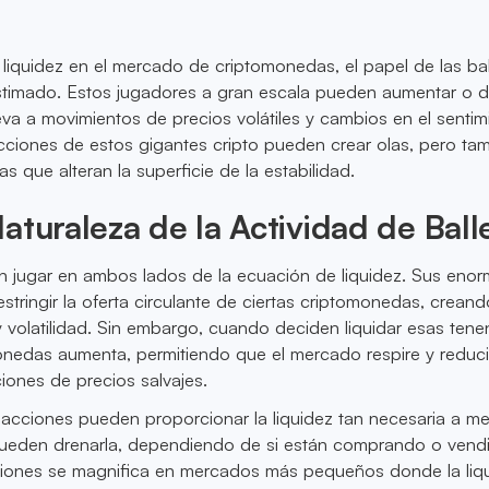
liquidez en el mercado de criptomonedas, el papel de las ba
timado. Estos jugadores a gran escala pueden aumentar o di
lleva a movimientos de precios volátiles y cambios en el sentim
cciones de estos gigantes cripto pueden crear olas, pero ta
 que alteran la superficie de la estabilidad.
aturaleza de la Actividad de Ball
n jugar en ambos lados de la ecuación de liquidez. Sus eno
stringir la oferta circulante de ciertas criptomonedas, crean
y volatilidad. Sin embargo, cuando deciden liquidar esas tenen
onedas aumenta, permitiendo que el mercado respire y reduc
ciones de precios salvajes.
sacciones pueden proporcionar la liquidez tan necesaria a m
eden drenarla, dependiendo de si están comprando o vendi
iones se magnifica en mercados más pequeños donde la liq