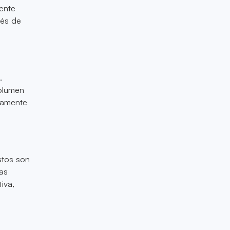
ente
ués de
.
volumen
camente
stos son
as
iva,