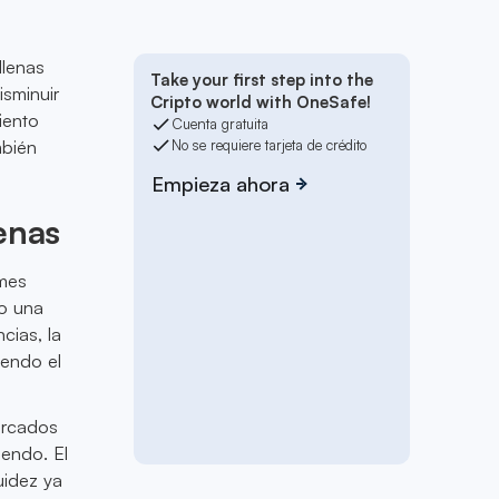
llenas
Take your first step into the
sminuir
Cripto world with OneSafe!
iento
Cuenta gratuita
mbién
No se requiere tarjeta de crédito
Empieza ahora
enas
rmes
do una
cias, la
iendo el
ercados
endo. El
uidez ya