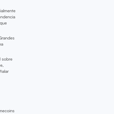
cialmente
endencia
 que
 Grandes
na
d sobre
e,
ñalar
emecoins