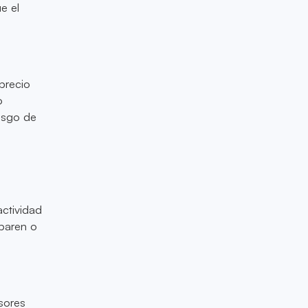
e el
precio
o
iesgo de
actividad
paren o
rsores