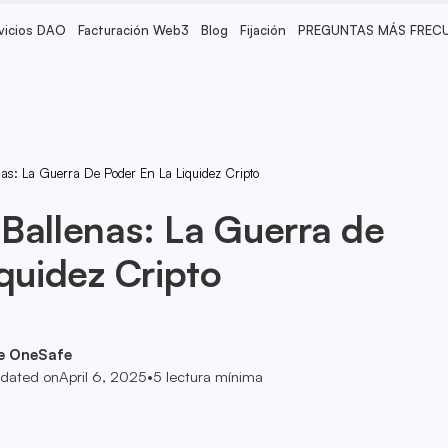
vicios DAO
Facturación Web3
Blog
Fijación
PREGUNTAS MÁS FREC
as: La Guerra De Poder En La Liquidez Cripto
Ballenas: La Guerra de
iquidez Cripto
e OneSafe
dated on
April 6, 2025
•
5
lectura mínima