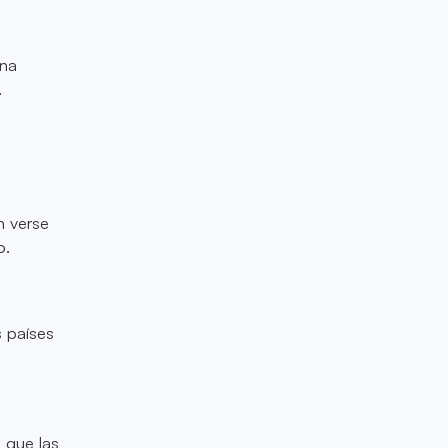
una
.
n verse
o.
s países
 que las