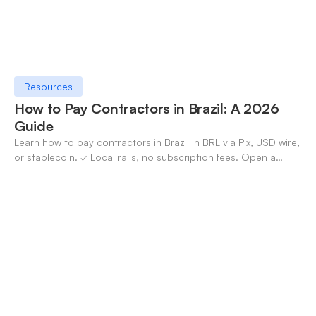
Resources
How to Pay Contractors in Brazil: A 2026
Guide
Learn how to pay contractors in Brazil in BRL via Pix, USD wire,
or stablecoin. ✓ Local rails, no subscription fees. Open a
OneSafe account today.