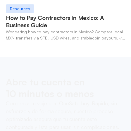
Resources
How to Pay Contractors in Mexico: A
Business Guide
Wondering how to pay contractors in Mexico? Compare local
MXN transfers via SPEI, USD wires, and stablecoin payouts. ✓
Pay contractors with OneSafe.
Abre tu cuenta en
10 minutos o menos
Comienza tu viaje con OneSafe hoy. Rápido, sin
esfuerzo y de forma segura, nuestro proceso
optimizado asegura que tu cuenta esté
configurada y lista para usar, sin complicaciones.