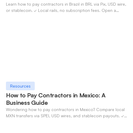
Learn how to pay contractors in Brazil in BRL via Pix, USD wire,
or stablecoin. ✓ Local rails, no subscription fees. Open a
OneSafe account today.
Resources
How to Pay Contractors in Mexico: A
Business Guide
Wondering how to pay contractors in Mexico? Compare local
MXN transfers via SPEI, USD wires, and stablecoin payouts. ✓
Pay contractors with OneSafe.