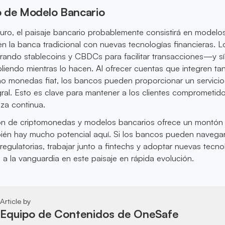
 de Modelo Bancario
turo, el paisaje bancario probablemente consistirá en modelo
en la banca tradicional con nuevas tecnologías financieras. L
rando stablecoins y CBDCs para facilitar transacciones—y sí
liendo mientras lo hacen. Al ofrecer cuentas que integren ta
 monedas fiat, los bancos pueden proporcionar un servicio
gral. Esto es clave para mantener a los clientes comprometid
za continua.
ión de criptomonedas y modelos bancarios ofrece un montón
bién hay mucho potencial aquí. Si los bancos pueden navega
regulatorias, trabajar junto a fintechs y adoptar nuevas tecno
a la vanguardia en este paisaje en rápida evolución.
Article by
Equipo de Contenidos de OneSafe