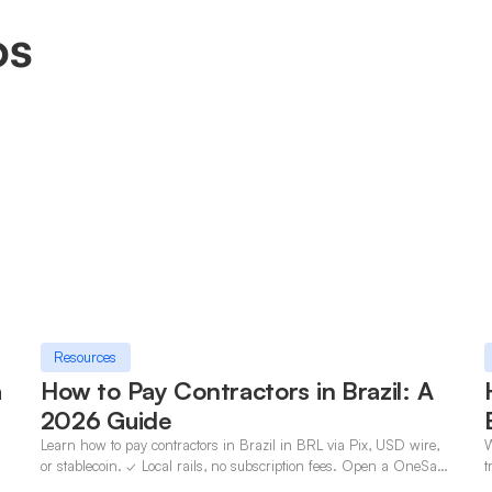
os
Resources
a
How to Pay Contractors in Brazil: A
2026 Guide
Learn how to pay contractors in Brazil in BRL via Pix, USD wire,
W
n
or stablecoin. ✓ Local rails, no subscription fees. Open a OneSafe
t
account today.
c