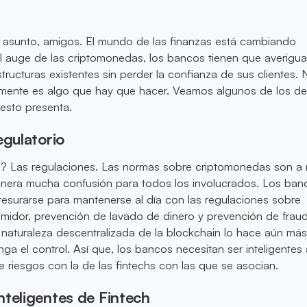
l asunto, amigos. El mundo de las finanzas está cambiando
l auge de las criptomonedas, los bancos tienen que averigu
tructuras existentes sin perder la confianza de sus clientes. 
ivamente es algo que hay que hacer. Veamos algunos de los de
esto presenta.
egulatorio
? Las regulaciones. Las normas sobre criptomonedas son 
enera mucha confusión para todos los involucrados. Los ban
esurarse para mantenerse al día con las regulaciones sobre
midor, prevención de lavado de dinero y prevención de fraud
 naturaleza descentralizada de la blockchain lo hace aún más d
ga el control. Así que, los bancos necesitan ser inteligentes 
de riesgos con la de las fintechs con las que se asocian.
nteligentes de Fintech