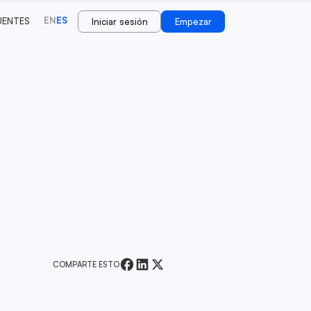
EN
ES
UENTES
Iniciar sesión
Empezar
o
COMPARTE ESTO