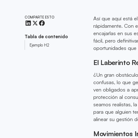
COMPARTE ESTO
Así que aquí está e
rápidamente. Con e
encajarlas en sus es
Tabla de contenido
fácil, pero definit
Ejemplo H2
oportunidades que 
El Laberinto R
¿Un gran obstáculo
confusas, lo que g
ven obligados a apr
protección al consu
seamos realistas, la
para que alguien ten
alinear su gestión 
Movimientos I