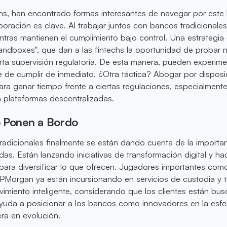
s, han encontrado formas interesantes de navegar por este l
boración es clave. Al trabajar juntos con bancos tradicionales
tras mantienen el cumplimiento bajo control. Una estrategia
y sandboxes", que dan a las fintechs la oportunidad de probar
rta supervisión regulatoria. De esta manera, pueden experime
e de cumplir de inmediato. ¿Otra táctica? Abogar por dispos
ra ganar tiempo frente a ciertas regulaciones, especialmente
 plataformas descentralizadas.
 Ponen a Bordo
radicionales finalmente se están dando cuenta de la importa
das. Están lanzando iniciativas de transformación digital y h
 para diversificar lo que ofrecen. Jugadores importantes com
Morgan ya están incursionando en servicios de custodia y t
vimiento inteligente, considerando que los clientes están bu
ayuda a posicionar a los bancos como innovadores en la esfe
era en evolución.