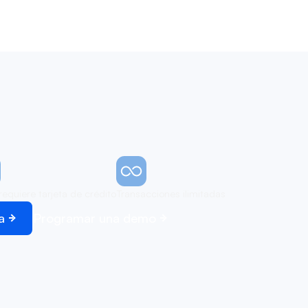
requiere tarjeta de crédito
Transacciones ilimitadas
a
Programar una demo