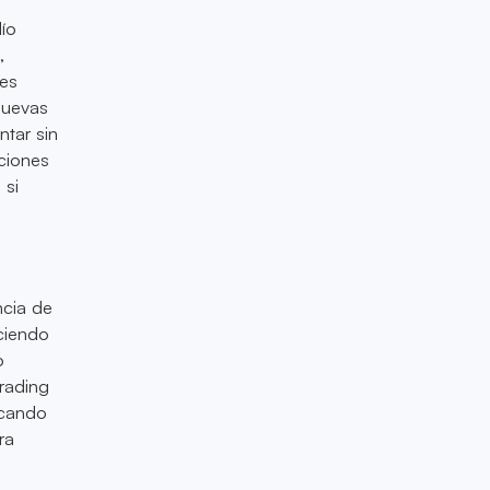
ío
,
 es
 nuevas
ntar sin
iciones
 si
ncia de
aciendo
o
rading
scando
ra