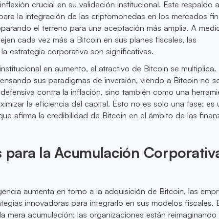
flexión crucial en su validación institucional. Este respaldo 
ara la integración de las criptomonedas en los mercados fi
eparando el terreno para una aceptación más amplia. A medi
tejen cada vez más a Bitcoin en sus planes fiscales, las
la estrategia corporativa son significativas.
institucional en aumento, el atractivo de Bitcoin se multiplica.
ensando sus paradigmas de inversión, viendo a Bitcoin no s
efensiva contra la inflación, sino también como una herrami
imizar la eficiencia del capital. Esto no es solo una fase; es 
ue afirma la credibilidad de Bitcoin en el ámbito de las finan
s para la Acumulación Corporativ
encia aumenta en torno a la adquisición de Bitcoin, las emp
tegias innovadoras para integrarlo en sus modelos fiscales. E
 la mera acumulación; las organizaciones están reimaginando