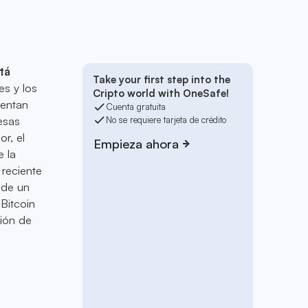
tá
Take your first step into the
es y los
Cripto world with OneSafe!
rentan
Cuenta gratuita
esas
No se requiere tarjeta de crédito
r, el
Empieza ahora
 la
 reciente
ade un
 Bitcoin
tión de