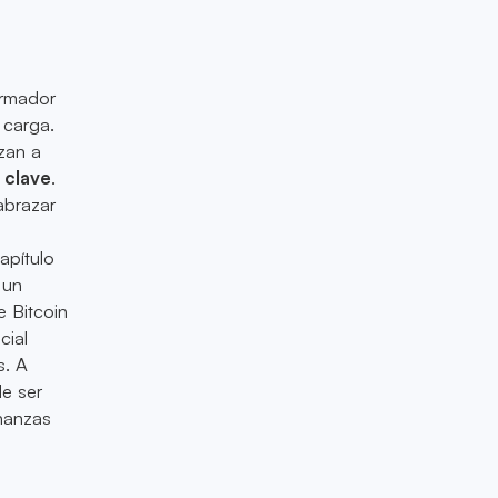
ormador
 carga.
zan a
 clave
.
abrazar
apítulo
 un
e Bitcoin
cial
s. A
de ser
inanzas