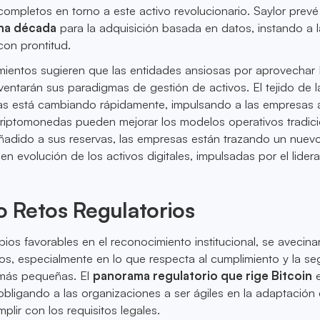
ompletos en torno a este activo revolucionario. Saylor prev
na década
para la adquisición basada en datos, instando a 
on prontitud.
ientos sugieren que las entidades ansiosas por aprovechar 
entarán sus paradigmas de gestión de activos. El tejido de l
vas está cambiando rápidamente, impulsando a las empresas 
criptomonedas pueden mejorar los modelos operativos tradici
ñadido a sus reservas, las empresas están trazando un nuev
 en evolución de los activos digitales, impulsadas por el lider
.
 Retos Regulatorios
ios favorables en el reconocimiento institucional, se avecina
ivos, especialmente en lo que respecta al cumplimiento y la se
 más pequeñas. El
panorama regulatorio que rige Bitcoin
e
bligando a las organizaciones a ser ágiles en la adaptación
plir con los requisitos legales.