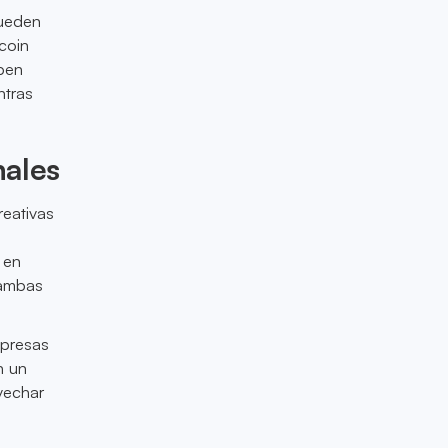
pueden
coin
eben
ntras
nales
reativas
 en
 ambas
mpresas
n un
vechar