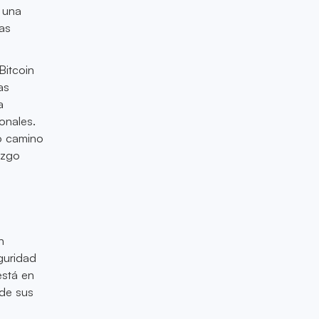
é una
las
Bitcoin
as
a
onales.
o camino
azgo
n
guridad
stá en
 de sus