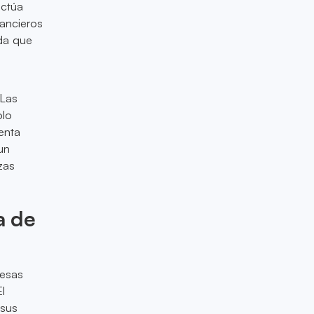
actúa
nancieros
da que
 Las
olo
enta
un
zas
a de
resas
l
 sus