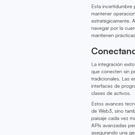
Esta incertidumbre
mantener operacion
estratégicamente. A
navegar por la cuer
mantienen prácticas 
Conectand
La integración exit
que conecten sin p
tradicionales. Las 
interfaces de progr
clases de activos.
Estos avances tecn
de Web3, sino tamb
paisaje cada vez má
APIs avanzadas perm
asegurando una gest