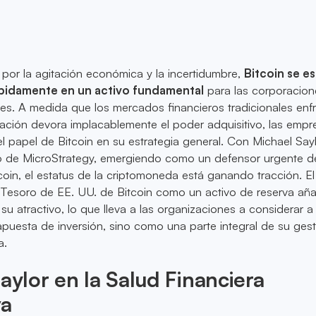
 por la agitación económica y la incertidumbre,
Bitcoin se es
pidamente en un activo fundamental
para las corporacion
ales. A medida que los mercados financieros tradicionales enf
nflación devora implacablemente el poder adquisitivo, las empr
l papel de Bitcoin en su estrategia general. Con Michael Saylo
vo de MicroStrategy, emergiendo como un defensor urgente de
oin, el estatus de la criptomoneda está ganando tracción. El
 Tesoro de EE. UU. de Bitcoin como un activo de reserva añ
 su atractivo, lo que lleva a las organizaciones a considerar a
uesta de inversión, sino como una parte integral de su ges
a.
Saylor en la Salud Financiera
va