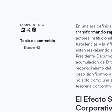
COMPARTE ESTO
En una era definida
transformando rá
actores institucion
Tabla de contenido
turbulencias y la i
Ejemplo H2
están reevaluando e
Presidente Ejecuti
acumulación de Bitc
reconocimiento del
peso significativo a
no solo como una ap
tesorería corporativ
El Efecto 
Corporati