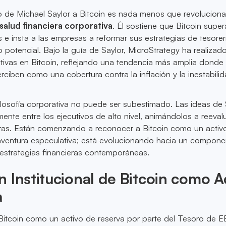
do de Michael Saylor a Bitcoin es nada menos que revoluciona
salud financiera corporativa
. Él sostiene que Bitcoin super
s e insta a las empresas a reformar sus estrategias de tesorer
 potencial. Bajo la guía de Saylor, MicroStrategy ha realizad
cativas en Bitcoin, reflejando una tendencia más amplia donde 
rciben como una cobertura contra la inflación y la inestabili
ilosofía corporativa no puede ser subestimado. Las ideas de 
nte entre los ejecutivos de alto nivel, animándolos a reeval
eras. Están comenzando a reconocer a Bitcoin como un activo
aventura especulativa; está evolucionando hacia un compone
estrategias financieras contemporáneas.
 Institucional de Bitcoin como A
a
Bitcoin como un activo de reserva por parte del Tesoro de E