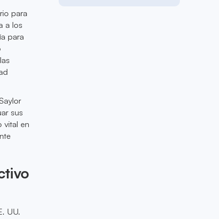
rio para
a a los
ía para
o
las
dad
Saylor
uar sus
 vital en
nte
ctivo
E. UU.