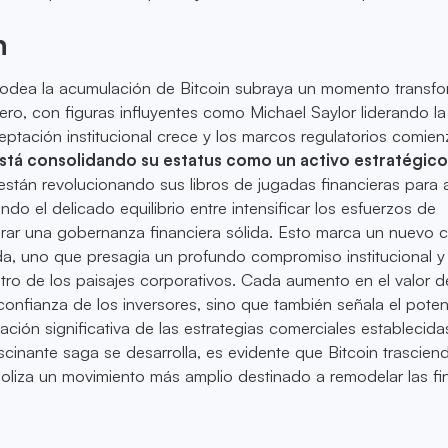
n
rodea la acumulación de Bitcoin subraya un momento transf
ero, con figuras influyentes como Michael Saylor liderando la
ptación institucional crece y los marcos regulatorios comien
está consolidando su estatus como un activo estratégico
stán revolucionando sus libros de jugadas financieras para 
ndo el delicado equilibrio entre intensificar los esfuerzos de
rar una gobernanza financiera sólida. Esto marca un nuevo c
da, uno que presagia un profundo compromiso institucional y
ro de los paisajes corporativos. Cada aumento en el valor d
 confianza de los inversores, sino que también señala el poten
ación significativa de las estrategias comerciales establecida
cinante saga se desarrolla, es evidente que Bitcoin trascien
boliza un movimiento más amplio destinado a remodelar las f