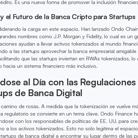
rédito. Es una nueva forma de promover la inclusión financier
 el Futuro de la Banca Cripto para Startups
liderando la carga en este espacio. Han lanzado Ondo Chain
randes nombres como J.P. Morgan y Fidelity, lo cual es un g
aciones ayudan a llevar activos tokenizados al mundo financ
iendo a las startups aprovechar la banca empresarial amigable
acilitando que las startups inviertan en RWAs tokenizados, lo
o hacia un sistema financiero más inclusivo.
ose al Día con las Regulaciones
ups de Banca Digital
 camino de rosas. A medida que la tokenización se vuelve m
a regulatorio se convierte en un tema clave. Ondo Finance h
ándose con los responsables de políticas de EE. UU. para cre
no a los activos tokenizados. Esto no solo legitima el espacio
tartups de banca digital a encontrar su lugar dentro de las 