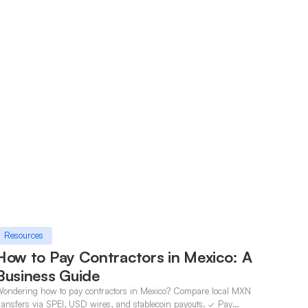
Resources
How to Pay Contractors in Mexico: A
Business Guide
ondering how to pay contractors in Mexico? Compare local MXN
ransfers via SPEI, USD wires, and stablecoin payouts. ✓ Pay