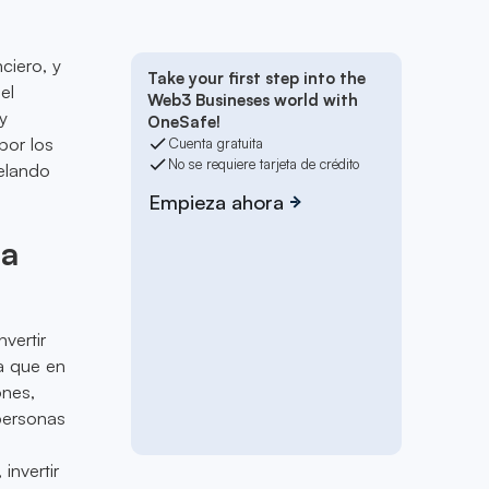
ciero, y
Take your first step into the
el
Web3 Busineses world with
y
OneSafe!
por los
Cuenta gratuita
No se requiere tarjeta de crédito
elando
Empieza ahora
la
vertir
ca que en
ones,
personas
invertir