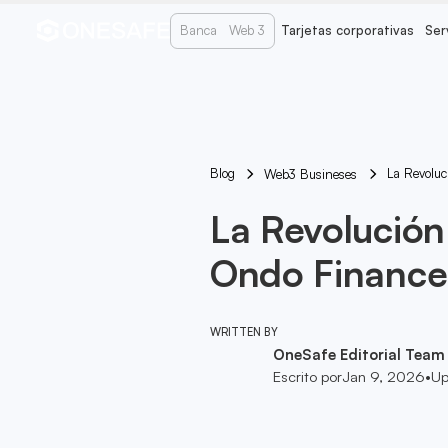
Banca
Web 3
Tarjetas corporativas
Ser
Blog
La Revolu
Web3 Busineses
La Revolución
Ondo Finance
WRITTEN BY
OneSafe Editorial Team
Escrito por
Jan 9, 2026
•
Up