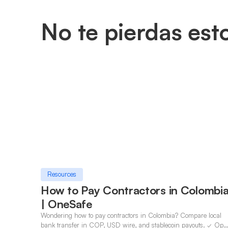
No te pierdas est
Resources
How to Pay Contractors in Colombi
| OneSafe
Wondering how to pay contractors in Colombia? Compare local
bank transfer in COP, USD wire, and stablecoin payouts. ✓ Ope