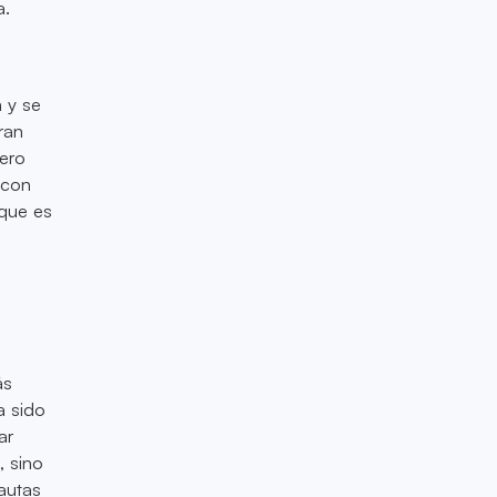
a.
 y se
ran
iero
 con
 que es
ás
a sido
ar
, sino
pautas