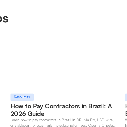
os
Resources
a
How to Pay Contractors in Brazil: A
2026 Guide
Learn how to pay contractors in Brazil in BRL via Pix, USD wire,
W
n
or stablecoin. ✓ Local rails, no subscription fees. Open a OneSafe
t