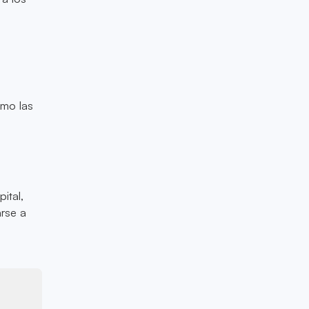
omo las
ital,
arse a