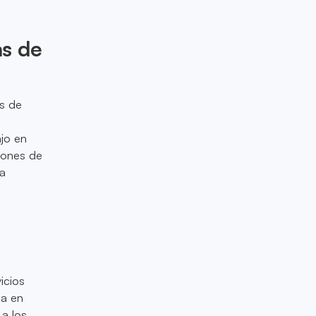
as de
as de
ajo en
iones de
ca
icios
ma en
 a los