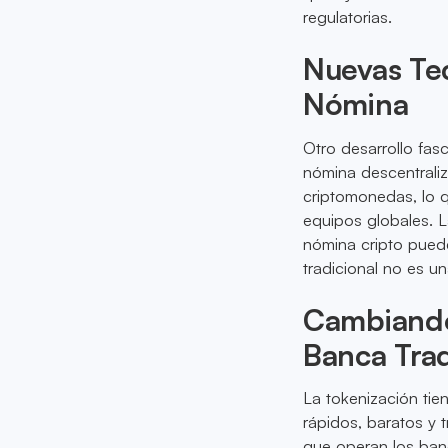
regulatorias.
Nuevas Te
Nómina
Otro desarrollo fas
nómina descentrali
criptomonedas, lo qu
equipos globales. L
nómina cripto puede
tradicional no es u
Cambiando 
Banca Trad
La tokenización tien
rápidos, baratos y 
que operan los banc