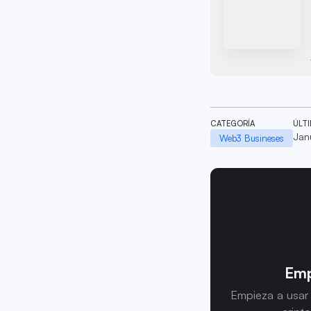
CATEGORÍA
ÚLT
Jan
Web3 Busineses
Emp
Empieza a usar