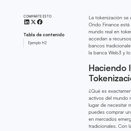
COMPARTE ESTO
La tokenización se 
Ondo Finance está a
mundo real en token
Tabla de contenido
accedan a recursos 
Ejemplo H2
bancos tradicional
la banca Web3 y lo 
Haciendo l
Tokenizac
¿Qué es exactamente
activos del mundo r
lugar de necesitar 
puedes comprar una
en mercados emerge
tradicionales. Con l