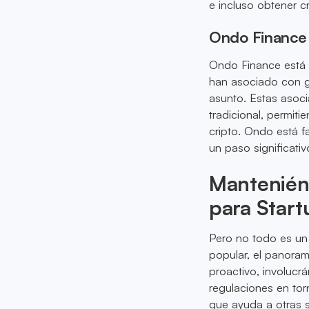
e incluso obtener c
Ondo Finance y
Ondo Finance está 
han asociado con g
asunto. Estas asoci
tradicional, permit
cripto. Ondo está f
un paso significativ
Manteniénd
para Start
Pero no todo es un
popular, el panoram
proactivo, involucr
regulaciones en tor
que ayuda a otras s