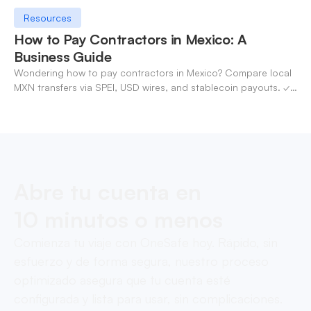
Resources
How to Pay Contractors in Mexico: A
Business Guide
Wondering how to pay contractors in Mexico? Compare local
MXN transfers via SPEI, USD wires, and stablecoin payouts. ✓
Pay contractors with OneSafe.
Abre tu cuenta en
10 minutos o menos
Comienza tu viaje con OneSafe hoy. Rápido, sin
esfuerzo y de forma segura, nuestro proceso
optimizado asegura que tu cuenta esté
configurada y lista para usar, sin complicaciones.