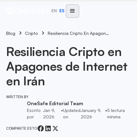
EN
ES
Blog
Resiliencia Cripto En Apagones De Internet En Irán
Cripto
Resiliencia Cripto en
Apagones de Internet
en Irán
WRITTEN BY
OneSafe Editorial Team
Escrito
Jan 9,
•
Updated
January 9,
•
5
lectura
por
2026
on
2026
mínima
COMPARTE ESTO