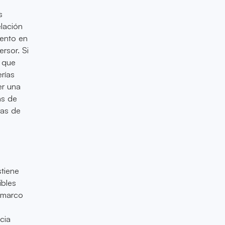
s
elación
mento en
rsor. Si
 que
rías
er una
as de
ras de
stiene
ibles
l marco
cia