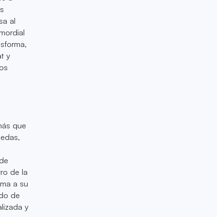
es
sa al
imordial
nsforma,
t y
los
más que
nedas,
 de
ro de la
rma a su
ado de
lizada y