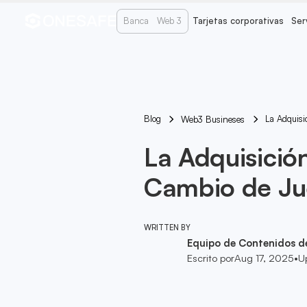
Banca
Web 3
Tarjetas corporativas
Ser
Blog
La Adquis
Web3 Busineses
La Adquisició
Cambio de Ju
WRITTEN BY
Equipo de Contenidos d
Escrito por
Aug 17, 2025
•
U