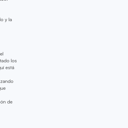
o y la
el
tado los
uí está
nazando
que
s
ión de