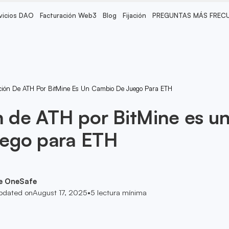
vicios DAO
Facturación Web3
Blog
Fijación
PREGUNTAS MÁS FREC
ición De ATH Por BitMine Es Un Cambio De Juego Para ETH
n de ATH por BitMine es u
ego para ETH
e OneSafe
pdated on
August 17, 2025
•
5
lectura mínima