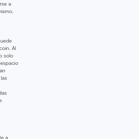
rse a
mismo.
puede
coin. Al
o solo
 espacio
ían
 las
das
e
te a