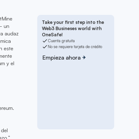
itMine
Take your first step into the
— un
Web3 Busineses world with
sta audaz
OneSafe!
ámica
Cuenta gratuita
No se requiere tarjeta de crédito
n este
emente
Empieza ahora
um y el
hereum.
 del
azo.”