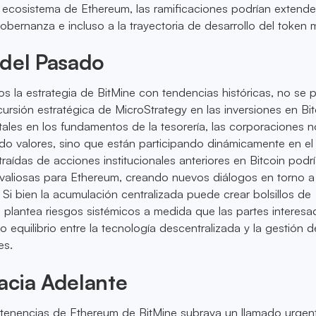
 ecosistema de Ethereum, las ramificaciones podrían extende
obernanza e incluso a la trayectoria de desarrollo del token 
 del Pasado
la estrategia de BitMine con tendencias históricas, no se 
ncursión estratégica de MicroStrategy en las inversiones en Bit
itales en los fundamentos de la tesorería, las corporaciones n
do valores, sino que están participando dinámicamente en el
traídas de acciones institucionales anteriores en Bitcoin podr
valiosas para Ethereum, creando nuevos diálogos en torno a
 Si bien la acumulación centralizada puede crear bolsillos de
n plantea riesgos sistémicos a medida que las partes interesa
do equilibrio entre la tecnología descentralizada y la gestión d
es.
acia Adelante
 tenencias de Ethereum de BitMine subraya un llamado urgen