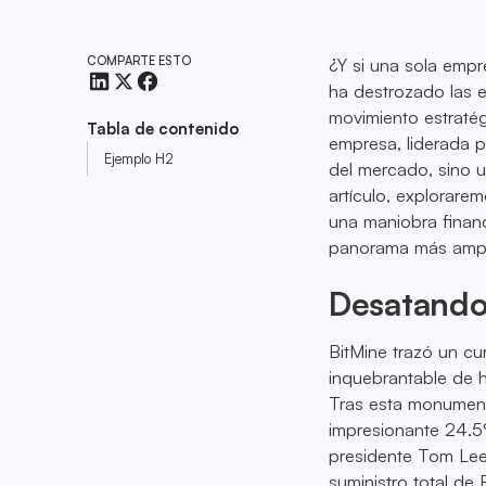
COMPARTE ESTO
¿Y si una sola empr
ha destrozado las 
movimiento estratég
Tabla de contenido
empresa, liderada p
Ejemplo H2
del mercado, sino u
artículo, explorar
una maniobra financ
panorama más amplio
Desatando
BitMine trazó un c
inquebrantable de h
Tras esta monumenta
impresionante 24.5%
presidente Tom Lee
suministro total de