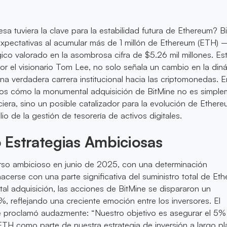
esa tuviera la clave para la estabilidad futura de Ethereum? B
expectativas al acumular más de 1 millón de Ethereum (ETH) 
ico valorado en la asombrosa cifra de $5.26 mil millones. E
or el visionario Tom Lee, no solo señala un cambio en la din
na verdadera carrera institucional hacia las criptomonedas. E
emos cómo la monumental adquisición de BitMine no es simpl
iera, sino un posible catalizador para la evolución de Ethere
 de la gestión de tesorería de activos digitales.
 Estrategias Ambiciosas
urso ambicioso en junio de 2025, con una determinación
acerse con una parte significativa del suministro total de Et
l adquisición, las acciones de BitMine se dispararon un
, reflejando una creciente emoción entre los inversores. El
 proclamó audazmente: “Nuestro objetivo es asegurar el 5%
 ETH como parte de nuestra estrategia de inversión a largo pl