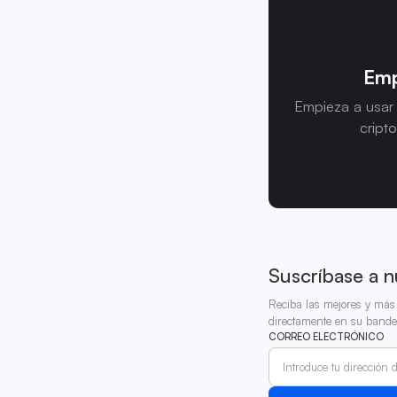
Emp
Empieza a usar
cript
Suscríbase a n
Reciba las mejores y más 
directamente en su bande
CORREO ELECTRÓNICO