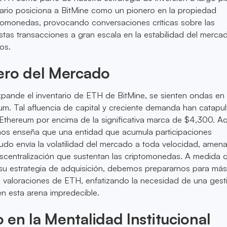
ario posiciona a BitMine como un pionero en la propiedad
ptomonedas, provocando conversaciones críticas sobre las
stas transacciones a gran escala en la estabilidad del mercad
vos.
ero del Mercado
pande el inventario de ETH de BitMine, se sienten ondas en 
m. Tal afluencia de capital y creciente demanda han catapul
 Ethereum por encima de la significativa marca de $4,300. Aq
ia nos enseña que una entidad que acumula participaciones
nudo envía la volatilidad del mercado a toda velocidad, ame
escentralización que sustentan las criptomonedas. A medida 
 su estrategia de adquisición, debemos prepararnos para má
s valoraciones de ETH, enfatizando la necesidad de una gest
en esta arena impredecible.
en la Mentalidad Institucional