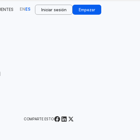
EN
ES
UENTES
Iniciar sesión
Empezar
n
COMPARTE ESTO