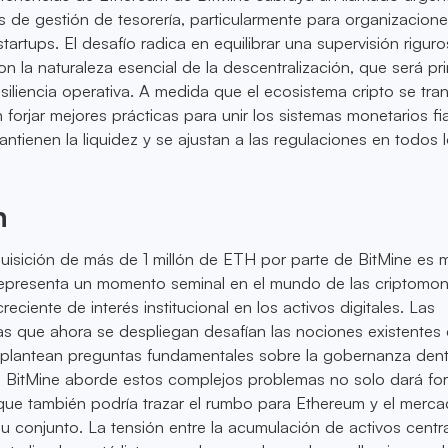
s de gestión de tesorería, particularmente para organizacion
tartups. El desafío radica en equilibrar una supervisión riguro
 con la naturaleza esencial de la descentralización, que será pr
esiliencia operativa. A medida que el ecosistema cripto se tra
forjar mejores prácticas para unir los sistemas monetarios fia
antienen la liquidez y se ajustan a las regulaciones en todos 
n
isición de más de 1 millón de ETH por parte de BitMine es 
; representa un momento seminal en el mundo de las criptomo
eciente de interés institucional en los activos digitales. Las
as que ahora se despliegan desafían las nociones existentes
y plantean preguntas fundamentales sobre la gobernanza dent
o BitMine aborde estos complejos problemas no solo dará fo
 que también podría trazar el rumbo para Ethereum y el merc
 conjunto. La tensión entre la acumulación de activos centra