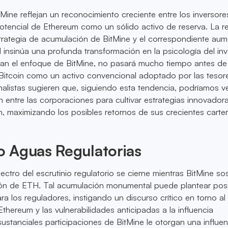
Mine reflejan un reconocimiento creciente entre los inversore
 potencial de Ethereum como un sólido activo de reserva. La r
strategia de acumulación de BitMine y el correspondiente au
l insinúa una profunda transformación en la psicología del inve
n el enfoque de BitMine, no pasará mucho tiempo antes de
Bitcoin como un activo convencional adoptado por las tesore
nalistas sugieren que, siguiendo esta tendencia, podríamos v
n entre las corporaciones para cultivar estrategias innovador
, maximizando los posibles retornos de sus crecientes carte
 Aguas Regulatorias
ectro del escrutinio regulatorio se cierne mientras BitMine so
llón de ETH. Tal acumulación monumental puede plantear pos
ara los reguladores, instigando un discurso crítico en torno a
hereum y las vulnerabilidades anticipadas a la influencia
 sustanciales participaciones de BitMine le otorgan una influen