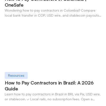
OneSafe
Wondering how to pay contractors in Colombia? Compare
local bank transfer in COP, USD wire, and stablecoin payouts.
✓ Open an account with OneSafe.
Resources
How to Pay Contractors in Brazil: A 2026
Guide
Learn how to pay contractors in Brazil in BRL via Pix, USD wire,
or stablecoin. ✓ Local rails, no subscription fees. Open a
OneSafe account today.