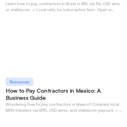
Learn how to pay contractors in Brazil in BRL via Pix, USD wire,
or stablecoin. ✓ Local rails, no subscription fees. Open a
OneSafe account today.
Resources
How to Pay Contractors in Mexico: A
Business Guide
Wondering how to pay contractors in Mexico? Compare local
MXN transfers via SPEI, USD wires, and stablecoin payouts. ✓
Pay contractors with OneSafe.