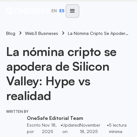
EN
ES
Blog
La Nómina Cripto Se Apodera De Silicon Valley: Hype Vs Realidad
Web3 Busineses
La nómina cripto se
apodera de Silicon
Valley: Hype vs
realidad
WRITTEN BY
OneSafe Editorial Team
Escrito
Nov 18,
•
Updated
November
•
5
lectura
por
2025
on
18, 2025
mínima