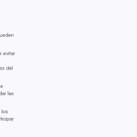
 pueden
 evitar
es del
de
ar las
 los
ticipar