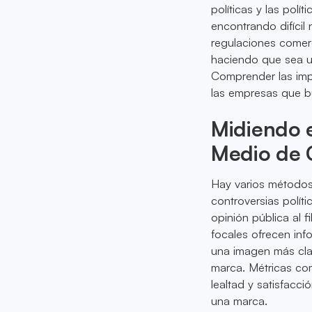
políticas y las pol
encontrando difícil
regulaciones comer
haciendo que sea u
Comprender las impl
las empresas que b
Midiendo 
Medio de C
Hay varios métodos 
controversias polít
opinión pública al f
focales ofrecen inf
una imagen más clar
marca. Métricas co
lealtad y satisfacci
una marca.