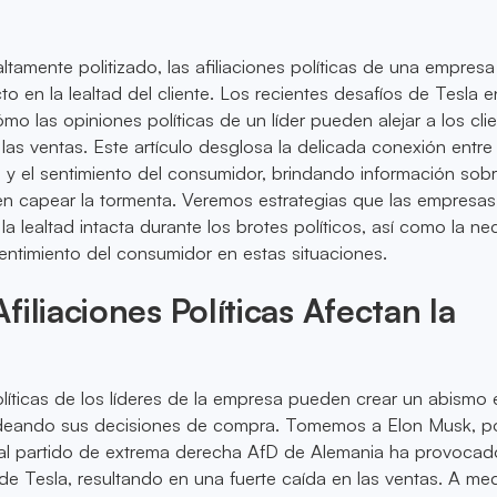
tamente politizado, las afiliaciones políticas de una empres
o en la lealtad del cliente. Los recientes desafíos de Tesla e
o las opiniones políticas de un líder pueden alejar a los cli
las ventas. Este artículo desglosa la delicada conexión entre 
cas y el sentimiento del consumidor, brindando información so
n capear la tormenta. Veremos estrategias que las empresa
la lealtad intacta durante los brotes políticos, así como la n
ntimiento del consumidor en estas situaciones.
filiaciones Políticas Afectan la
olíticas de los líderes de la empresa pueden crear un abismo 
deando sus decisiones de compra. Tomemos a Elon Musk, p
al partido de extrema derecha AfD de Alemania ha provocad
de Tesla, resultando en una fuerte caída en las ventas. A me