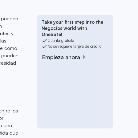
a pueden
Take your first step into the
n
Negocios world with
entes y
OneSafe!
las
Cuenta gratuita
No se requiere tarjeta de crédito
bre cómo
s pueden
Empieza ahora
ecesidad
entre los
or
o una
dida que