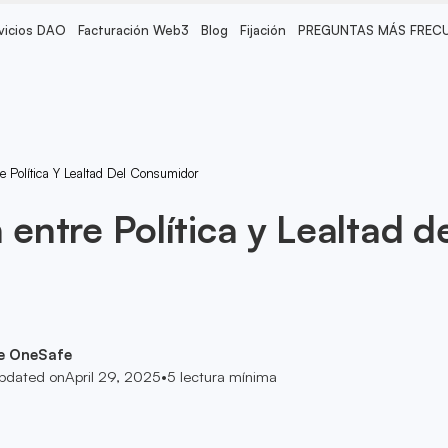
vicios DAO
Facturación Web3
Blog
Fijación
PREGUNTAS MÁS FREC
re Política Y Lealtad Del Consumidor
 entre Política y Lealtad d
e OneSafe
pdated on
April 29, 2025
•
5
lectura mínima