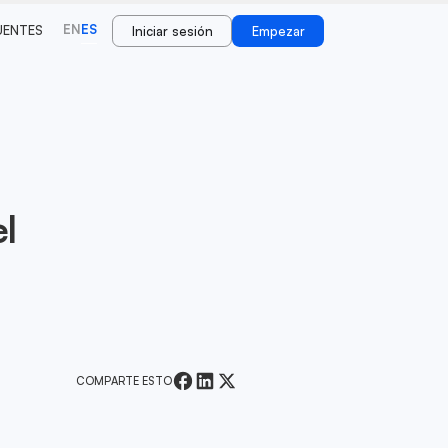
EN
ES
UENTES
Iniciar sesión
Empezar
el
COMPARTE ESTO