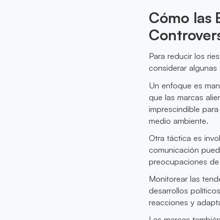
Cómo las 
Controvers
Para reducir los ri
considerar algunas 
Un enfoque es mante
que las marcas alie
imprescindible par
medio ambiente.
Otra táctica es inv
comunicación puede 
preocupaciones de l
Monitorear las tend
desarrollos polític
reacciones y adapta
Las marcas también 