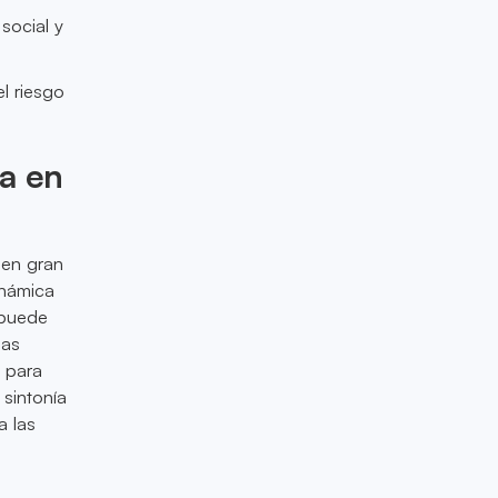
social y
el riesgo
ca en
r en gran
inámica
 puede
sas
 para
 sintonía
a las