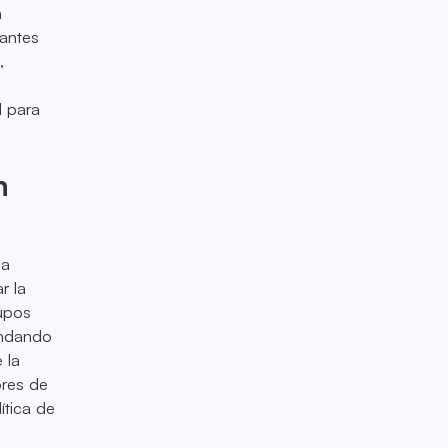
n
iantes
,
l para
n
 a
r la
rupos
indando
 la
ores de
ítica de