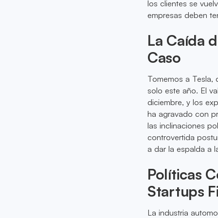
los clientes se vue
empresas deben tene
La Caída d
Caso
Tomemos a Tesla, q
solo este año. El v
diciembre, y los ex
ha agravado con pro
las inclinaciones p
controvertida post
a dar la espalda a 
Políticas 
Startups F
La industria automot