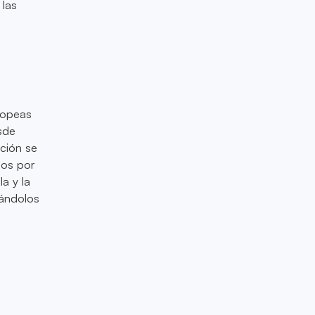
 las
ropeas
sde
ación se
dos por
a y la
vándolos
s