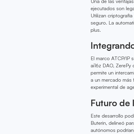
Una de las ventajas
ejecutados son lega
Utilizan criptograf
seguro. La automati
plus.
Integrand
El marco ATCP/IP se
ai16z DAO, ZerePy 
permite un intercam
a un mercado más f
experimental de ag
Futuro de 
Este desarrollo pod
Buterin, delineó par
autónomos podrían 