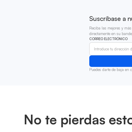
Suscríbase a n
Reciba las mejores y más 
directamente en su bande
CORREO ELECTRÓNICO
Puedes darte de baja en 
No te pierdas est