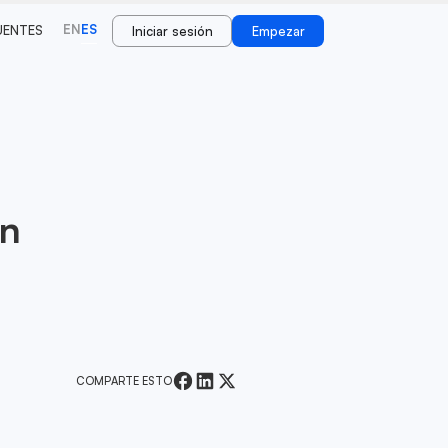
EN
ES
UENTES
Iniciar sesión
Empezar
en
COMPARTE ESTO