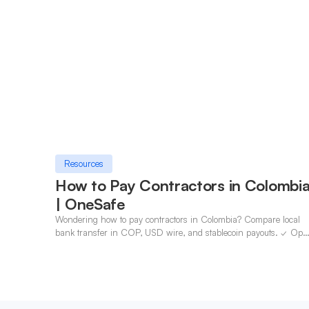
Resources
How to Pay Contractors in Colombi
| OneSafe
Wondering how to pay contractors in Colombia? Compare local
bank transfer in COP, USD wire, and stablecoin payouts. ✓ Ope
an account with OneSafe.