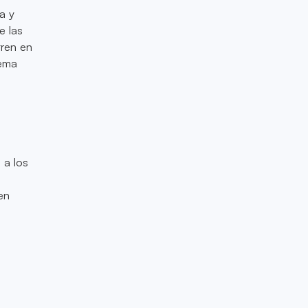
a y
e las
tren en
tema
 a los
en