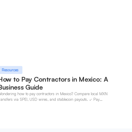
Resources
How to Pay Contractors in Mexico: A
Business Guide
ondering how to pay contractors in Mexico? Compare local MXN
ransfers via SPEI, USD wires, and stablecoin payouts. ✓ Pay
ontractors with OneSafe.