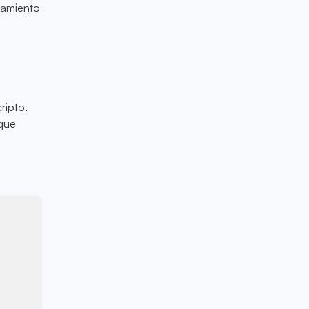
samiento
o
ripto.
 que