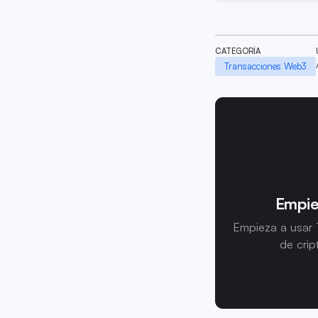
CATEGORÍA
Transacciones Web3
Empie
Empieza a usar 
de crip