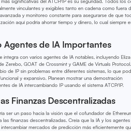
 más significativas del ATCP/IP es su seguridad. Todos los c
lmente vinculantes y exigibles tanto en cadena como fuera de
ía avanzada y monitoreo constante para asegurarse de que to
zación aquí podría ahorrar tiempo y dinero, lo cual siempre e
o Agentes de IA Importantes
 integra con varios agentes de IA notables, incluyendo Eliza
de Zerebo, GOAT de Crossmint y GAME de Virtuals Protocol.
bio de IP sin problemas entre diferentes sistemas, lo que podr
uncional y expansivo. Planean mostrar una demostración
entes de IA intercambiando IP usando el sistema ATCP/IP.
las Finanzas Descentralizadas
ría ser un paso hacia la visión que el cofundador de Ethereum,
a las finanzas descentralizadas. Creía que la IA y los agentes
intercambiar mercados de predicción más eficientemente qu