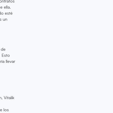
ontratos
 ella.
do esté
s un
 de
 Esto
ía llevar
 Vitalik
e los