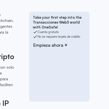
s
Take your first step into the
ckchain.
Transacciones Web3 world
Agentes
with OneSafe!
ra la
Cuenta gratuita
No se requiere tarjeta de crédito
Empieza ahora
ripto
son solo
 e
 para
aciliten
 IP