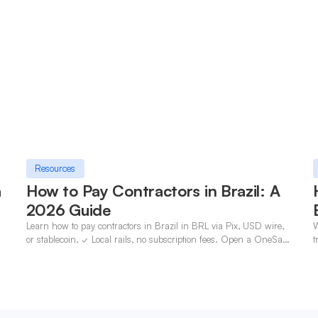
Resources
a
How to Pay Contractors in Brazil: A
2026 Guide
Learn how to pay contractors in Brazil in BRL via Pix, USD wire,
W
n
or stablecoin. ✓ Local rails, no subscription fees. Open a OneSafe
t
account today.
c