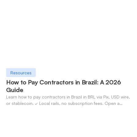
✓ Open an account with OneSafe.
Resources
How to Pay Contractors in Brazil: A 2026
Guide
Learn how to pay contractors in Brazil in BRL via Pix, USD wire,
or stablecoin. ✓ Local rails, no subscription fees. Open a
OneSafe account today.