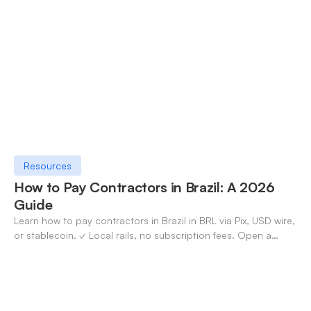
✓ Open an account with OneSafe.
Resources
How to Pay Contractors in Brazil: A 2026
Guide
Learn how to pay contractors in Brazil in BRL via Pix, USD wire,
or stablecoin. ✓ Local rails, no subscription fees. Open a
OneSafe account today.