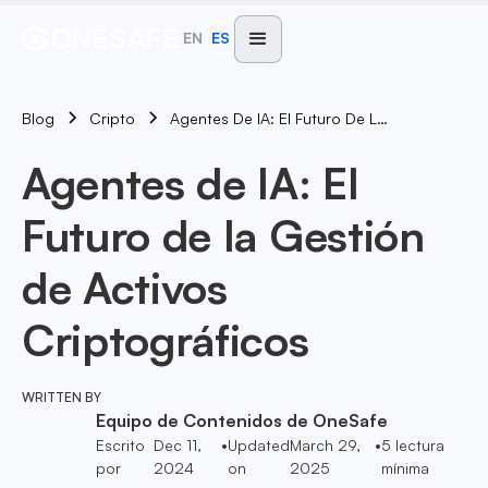
EN
ES
Blog
Agentes De IA: El Futuro De La Gestión De Activos Criptográficos
Cripto
Agentes de IA: El
Futuro de la Gestión
de Activos
Criptográficos
WRITTEN BY
Equipo de Contenidos de OneSafe
Escrito
Dec 11,
•
Updated
March 29,
•
5
lectura
por
2024
on
2025
mínima