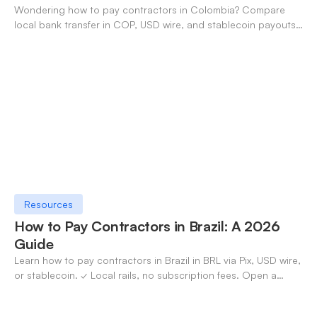
Wondering how to pay contractors in Colombia? Compare
local bank transfer in COP, USD wire, and stablecoin payouts.
✓ Open an account with OneSafe.
Resources
How to Pay Contractors in Brazil: A 2026
Guide
Learn how to pay contractors in Brazil in BRL via Pix, USD wire,
or stablecoin. ✓ Local rails, no subscription fees. Open a
OneSafe account today.