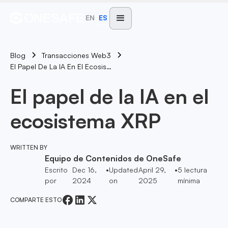
EN
ES
Blog
Transacciones Web3
El Papel De La IA En El Ecosistema XRP
El papel de la IA en el
ecosistema XRP
WRITTEN BY
Equipo de Contenidos de OneSafe
Escrito
Dec 16,
•
Updated
April 29,
•
5
lectura
por
2024
on
2025
mínima
COMPARTE ESTO