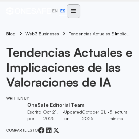
EN
ES
Blog
Tendencias Actuales E Implicaciones De Las Valoraciones De IA
Web3 Busineses
Tendencias Actuales e
Implicaciones de las
Valoraciones de IA
WRITTEN BY
OneSafe Editorial Team
Escrito
Oct 21,
•
Updated
October 21,
•
5
lectura
por
2025
on
2025
mínima
COMPARTE ESTO