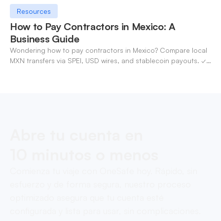
Resources
How to Pay Contractors in Mexico: A
Business Guide
Wondering how to pay contractors in Mexico? Compare local
MXN transfers via SPEI, USD wires, and stablecoin payouts. ✓
Pay contractors with OneSafe.
Abre tu cuenta en
10 minutos o menos
Comienza tu viaje con OneSafe hoy. Rápido, sin
esfuerzo y de forma segura, nuestro proceso
optimizado asegura que tu cuenta esté
configurada y lista para usar, sin complicaciones.