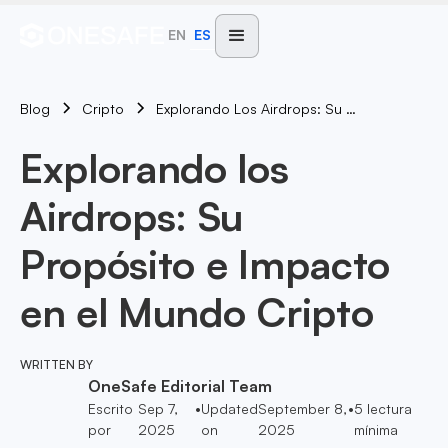
EN
ES
Blog
Explorando Los Airdrops: Su Propósito E Impacto En El Mundo Cripto
Cripto
Explorando los
Airdrops: Su
Propósito e Impacto
en el Mundo Cripto
WRITTEN BY
OneSafe Editorial Team
Escrito
Sep 7,
•
Updated
September 8,
•
5
lectura
por
2025
on
2025
mínima