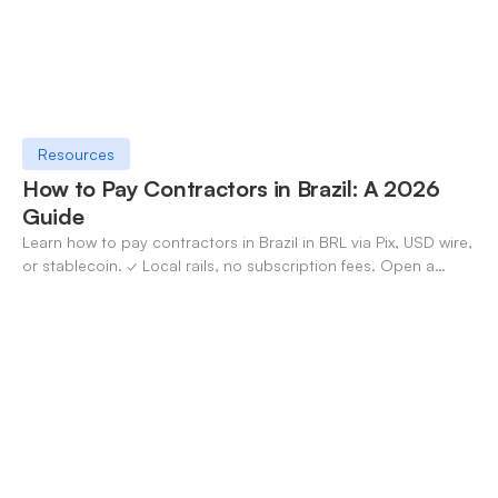
Resources
How to Pay Contractors in Brazil: A 2026
Guide
Learn how to pay contractors in Brazil in BRL via Pix, USD wire,
or stablecoin. ✓ Local rails, no subscription fees. Open a
OneSafe account today.