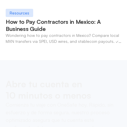
Resources
How to Pay Contractors in Mexico: A
Business Guide
Wondering how to pay contractors in Mexico? Compare local
MXN transfers via SPEI, USD wires, and stablecoin payouts. ✓
Pay contractors with OneSafe.
Abre tu cuenta en
10 minutos o menos
Comienza tu viaje con OneSafe hoy. Rápido, sin
esfuerzo y de forma segura, nuestro proceso
optimizado asegura que tu cuenta esté