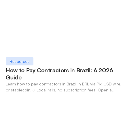
Resources
How to Pay Contractors in Brazil: A 2026
Guide
Learn how to pay contractors in Brazil in BRL via Pix, USD wire,
or stablecoin. ✓ Local rails, no subscription fees. Open a
OneSafe account today.