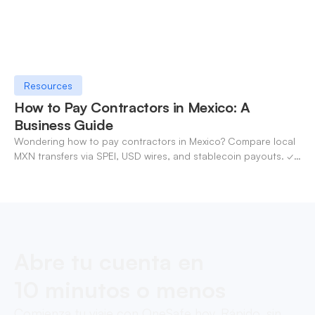
Resources
How to Pay Contractors in Mexico: A
Business Guide
Wondering how to pay contractors in Mexico? Compare local
MXN transfers via SPEI, USD wires, and stablecoin payouts. ✓
Pay contractors with OneSafe.
Abre tu cuenta en
10 minutos o menos
Comienza tu viaje con OneSafe hoy. Rápido, sin