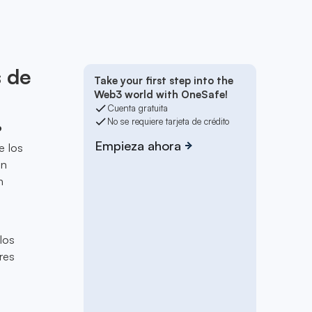
s de
Take your first step into the
Web3 world with OneSafe!
Cuenta gratuita
No se requiere tarjeta de crédito
?
Empieza ahora
e los
un
n
los
res