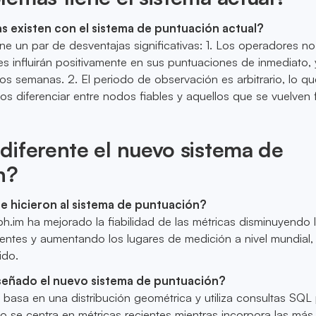
 existen con el sistema de puntuación actual?
iene un par de desventajas significativas: 1. Los operadores 
es influirán positivamente en sus puntuaciones de inmediato,
os semanas. 2. El periodo de observación es arbitrario, lo qu
rios diferenciar entre nodos fiables y aquellos que se vuelven 
iferente el nuevo sistema de
n?
e hicieron al sistema de puntuación?
h.im ha mejorado la fiabilidad de las métricas disminuyendo 
ntes y aumentando los lugares de medición a nivel mundial,
ido.
señado el nuevo sistema de puntuación?
 basa en una distribución geométrica y utiliza consultas SQL 
o se centra en métricas recientes mientras incorpora las más