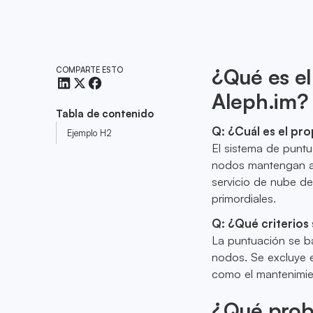
¿Qué es e
COMPARTE ESTO
Aleph.im?
Tabla de contenido
Q: ¿Cuál es el pr
Ejemplo H2
El sistema de punt
nodos mantengan alt
servicio de nube de
primordiales.
Q: ¿Qué criterios 
La puntuación se b
nodos. Se excluye e
como el mantenimien
¿Qué probl