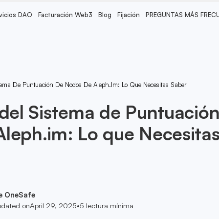
vicios DAO
Facturación Web3
Blog
Fijación
PREGUNTAS MÁS FREC
stema De Puntuación De Nodos De Aleph.im: Lo Que Necesitas Saber
 del Sistema de Puntuació
leph.im: Lo que Necesita
e OneSafe
dated on
April 29, 2025
•
5
lectura mínima