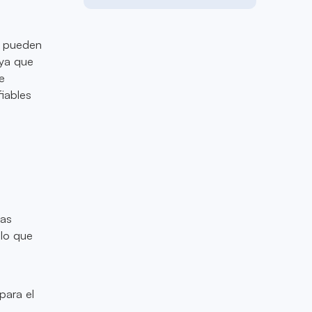
no pueden
 ya que
e
fiables
las
 lo que
para el