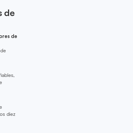
s de
ores de
 de
iables,
e
e
os diez