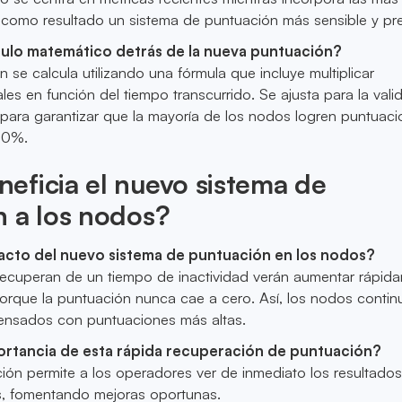
 como resultado un sistema de puntuación más sensible y pre
lculo matemático detrás de la nueva puntuación?
 se calcula utilizando una fórmula que incluye multiplicar
es en función del tiempo transcurrido. Se ajusta para la vali
a para garantizar que la mayoría de los nodos logren puntuac
100%.
eficia el nuevo sistema de
n a los nodos?
pacto del nuevo sistema de puntuación en los nodos?
ecuperan de un tiempo de inactividad verán aumentar rápid
orque la puntuación nunca cae a cero. Así, los nodos conti
ensados con puntuaciones más altas.
portancia de esta rápida recuperación de puntuación?
ión permite a los operadores ver de inmediato los resultado
s, fomentando mejoras oportunas.