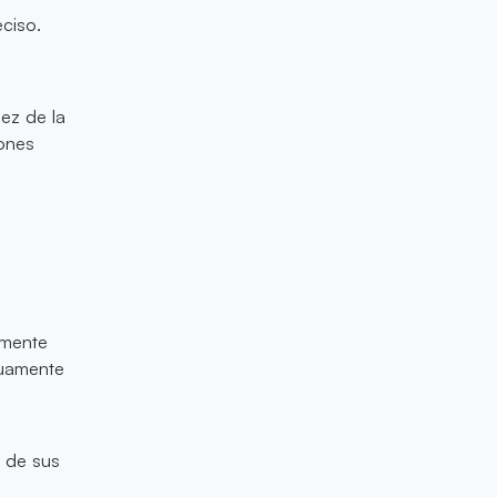
ciso.
dez de la
iones
amente
nuamente
s de sus