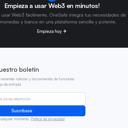
Empieza a usar Web3 en minutos!
 usar Web3 fácilmente. OneSafe integra tus necesidades de
omonedas y banca en una plataforma sencilla y potente.
Empieza hoy
uestro boletín
recientes noticias y lanzamientos de funciones
ja de entrada
cualquier momento.
Política de privacidad