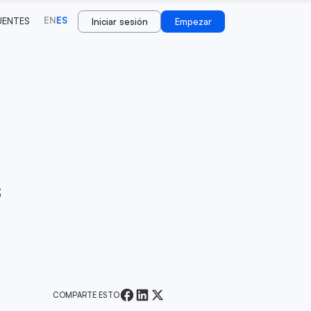
EN
ES
UENTES
Iniciar sesión
Empezar
n
s
COMPARTE ESTO