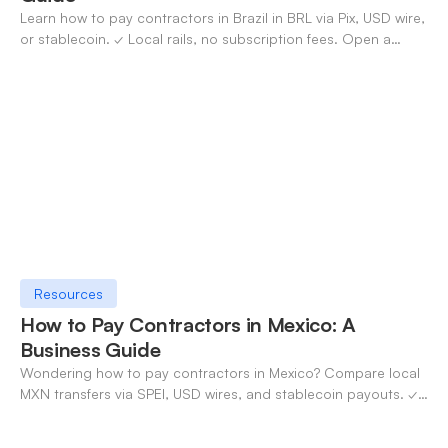
Learn how to pay contractors in Brazil in BRL via Pix, USD wire,
or stablecoin. ✓ Local rails, no subscription fees. Open a
OneSafe account today.
Resources
How to Pay Contractors in Mexico: A
Business Guide
Wondering how to pay contractors in Mexico? Compare local
MXN transfers via SPEI, USD wires, and stablecoin payouts. ✓
Pay contractors with OneSafe.