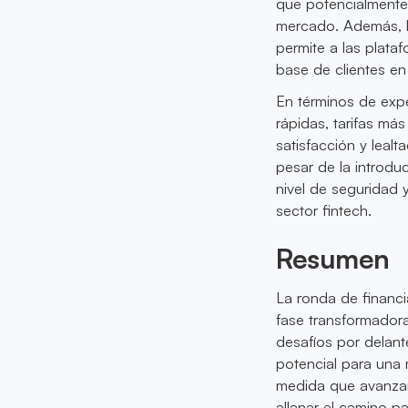
que potencialmente
mercado. Además, l
permite a las plata
base de clientes en
En términos de expe
rápidas, tarifas má
satisfacción y lealt
pesar de la introdu
nivel de seguridad y
sector fintech.
Resumen
La ronda de financi
fase transformadora
desafíos por delant
potencial para una 
medida que avanzamo
allanar el camino p