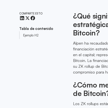
¿Qué signi
COMPARTE ESTO
estratégic
Tabla de contenido
Bitcoin?
Ejemplo H2
Alpen ha recaudado
financiación estra
en el capital; repr
Bitcoin. La financia
su ZK rollup de Bit
compromiso para hac
¿Cómo mejo
de Bitcoin
Los ZK rollups está