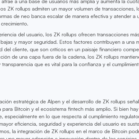
 atrae a una base de usuarios más amplia y aumenta la cuot
os ZK rollups admiten un mayor volumen de transacciones, l
formas de neo banca escalar de manera efectiva y atender a 
 crecimiento.
riencia del usuario, los ZK rollups ofrecen transacciones má
s bajas y mayor seguridad. Estos factores contribuyen a una 
ad del cliente, que son críticos en un paisaje financiero compet
cción de una capa fuera de la cadena, los ZK rollups mantie
 transparencia que es vital para la confianza y el cumplimient
ación estratégica de Alpen y el desarrollo de ZK rollups seña
 para Bitcoin y el ecosistema fintech más amplio. Si bien hay
e, especialmente en lo que respecta al cumplimiento regulator
mayor eficiencia, seguridad y experiencia del usuario es susta
s, la integración de ZK rollups en el marco de Bitcoin podr
ara una mayor adopción e innovación dentro de los servicios