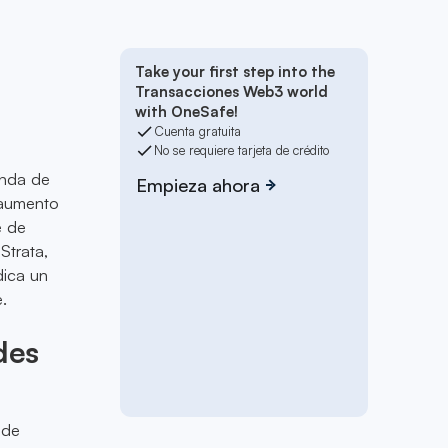
Take your first step into the
Transacciones Web3 world
with OneSafe!
Cuenta gratuita
No se requiere tarjeta de crédito
onda de
Empieza ahora
 aumento
e de
Strata,
dica un
.
des
 de