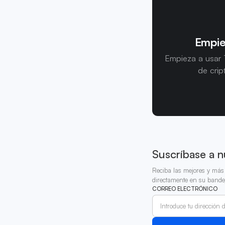
Empie
Empieza a usar 
de crip
Suscríbase a n
Reciba las mejores y más 
directamente en su bande
CORREO ELECTRÓNICO