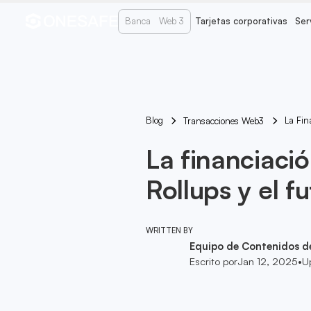
Banca
Web 3
Tarjetas corporativas
Ser
Blog
La Fin
Transacciones Web3
La financiaci
Rollups y el f
WRITTEN BY
Equipo de Contenidos d
Escrito por
Jan 12, 2025
•
U