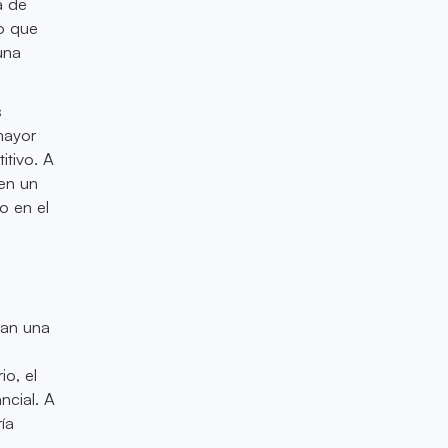
a de
o que
una
s
mayor
itivo. A
nen un
o en el
lan una
io, el
ncial. A
ía