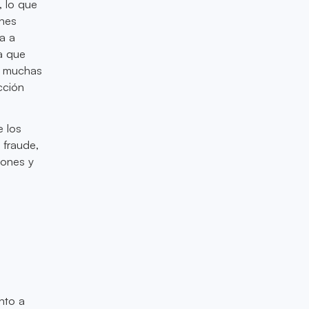
, lo que
ones
a a
a que
re muchas
cción
e los
 fraude,
iones y
a
nto a