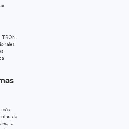
gue
de TRON,
ionales
as
ca
rmas
n más
arifas de
les, lo