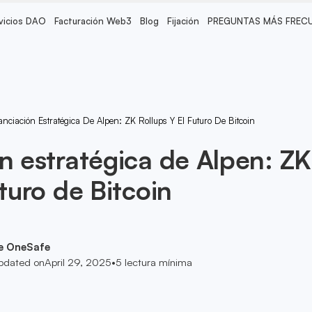
vicios DAO
Facturación Web3
Blog
Fijación
PREGUNTAS MÁS FREC
anciación Estratégica De Alpen: ZK Rollups Y El Futuro De Bitcoin
ón estratégica de Alpen: ZK
uturo de Bitcoin
e OneSafe
pdated on
April 29, 2025
•
5
lectura mínima