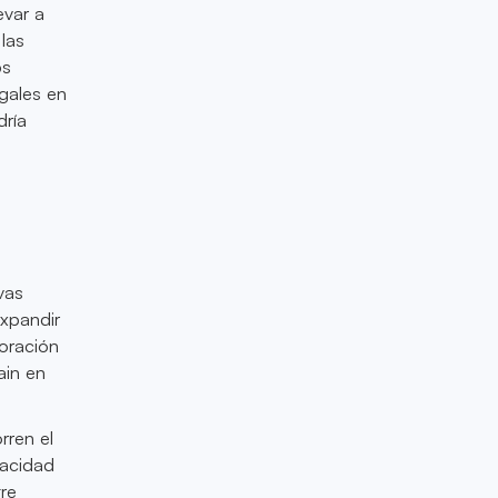
evar a
las
ps
gales en
dría
vas
expandir
boración
ain en
rren el
pacidad
tre