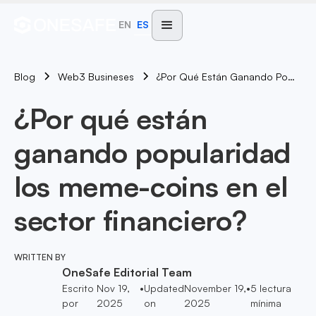
EN
ES
Blog
¿Por Qué Están Ganando Popularidad Los Meme-Coins En El Sector Financiero?
Web3 Busineses
¿Por qué están
ganando popularidad
los meme-coins en el
sector financiero?
WRITTEN BY
OneSafe Editorial Team
Escrito
Nov 19,
•
Updated
November 19,
•
5
lectura
por
2025
on
2025
mínima