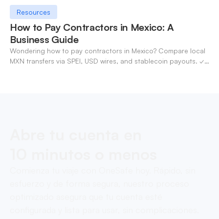
Resources
How to Pay Contractors in Mexico: A
Business Guide
Wondering how to pay contractors in Mexico? Compare local
MXN transfers via SPEI, USD wires, and stablecoin payouts. ✓
Pay contractors with OneSafe.
Abre tu cuenta en
10 minutos o menos
Comienza tu viaje con OneSafe hoy. Rápido, sin
esfuerzo y de forma segura, nuestro proceso
optimizado asegura que tu cuenta esté
configurada y lista para usar, sin complicaciones.