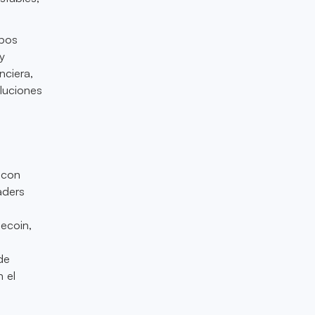
ipos
y
nciera,
luciones
 con
aders
lecoin,
de
 el