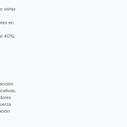
o vistas
ntes en
del 40%,
 acción
cativas,
adores
fuerza
ación