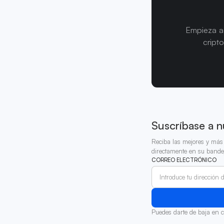
Empieza a 
cript
Suscríbase a n
Reciba las mejores y más 
directamente en su bande
CORREO ELECTRÓNICO
Puedes darte de baja en 