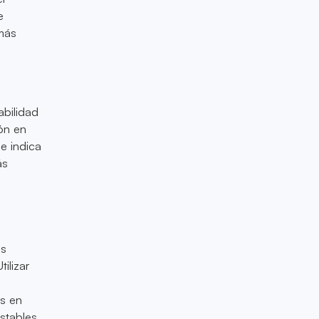
e
 más
bilidad
ón en
e indica
ás
os
ilizar
a
os en
stables,