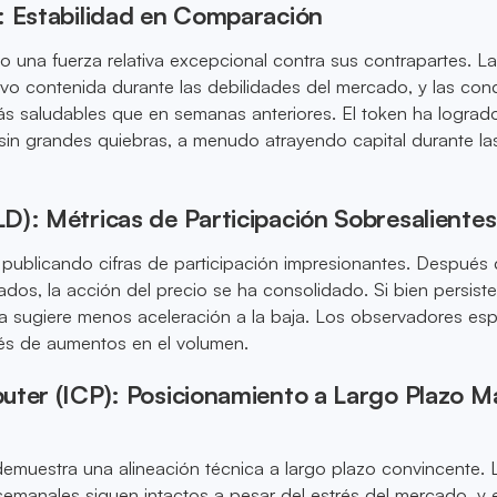
: Estabilidad en Comparación
 una fuerza relativa excepcional contra sus contrapartes. L
uvo contenida durante las debilidades del mercado, y las con
ás saludables que en semanas anteriores. El token ha lograd
sin grandes quiebras, a menudo atrayendo capital durante la
D): Métricas de Participación Sobresalientes
publicando cifras de participación impresionantes. Después
os, la acción del precio se ha consolidado. Si bien persiste
ura sugiere menos aceleración a la baja. Los observadores es
vés de aumentos en el volumen.
uter (ICP): Posicionamiento a Largo Plazo M
emuestra una alineación técnica a largo plazo convincente. 
semanales siguen intactos a pesar del estrés del mercado, y e