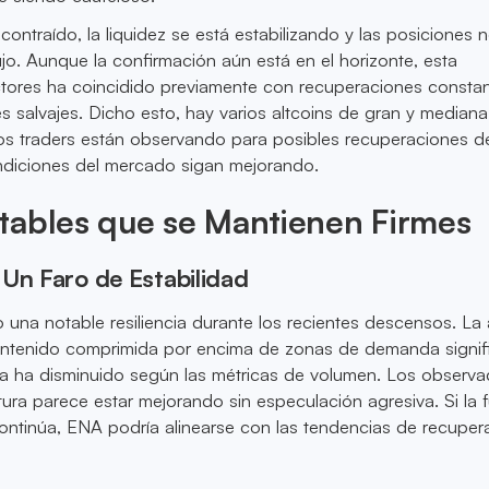
 contraído, la liquidez se está estabilizando y las posiciones n
ujo. Aunque la confirmación aún está en el horizonte, esta
tores ha coincidido previamente con recuperaciones consta
es salvajes. Dicho esto, hay varios altcoins de gran y mediana
los traders están observando para posibles recuperaciones 
ndiciones del mercado sigan mejorando.
tables que se Mantienen Firmes
Un Faro de Estabilidad
una notable resiliencia durante los recientes descensos. La
antenido comprimida por encima de zonas de demanda signifi
ta ha disminuido según las métricas de volumen. Los observ
tura parece estar mejorando sin especulación agresiva. Si la 
ontinúa, ENA podría alinearse con las tendencias de recuper