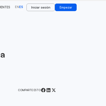
EN
ES
UENTES
Iniciar sesión
Empezar
da
COMPARTE ESTO