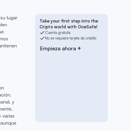
su lugar
Take your first step into the
elen
Cripto world with OneSafe!
ue
Cuenta gratuita
imos
No se requiere tarjeta de crédito
antienen
Empieza ahora
ón
ación.
anal, y
mente,
 varias
, aunque