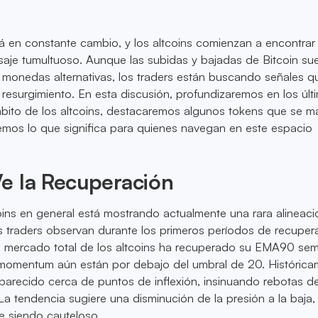
á en constante cambio, y los altcoins comienzan a encontrar 
aje tumultuoso. Aunque las subidas y bajadas de Bitcoin su
las monedas alternativas, los traders están buscando señales q
 resurgimiento. En esta discusión, profundizaremos en los últ
mbito de los altcoins, destacaremos algunos tokens que se m
emos lo que significa para quienes navegan en este espacio
e la Recuperación
ins en general está mostrando actualmente una rara alineaci
 traders observan durante los primeros períodos de recuper
de mercado total de los altcoins ha recuperado su EMA90 sem
 momentum aún están por debajo del umbral de 20. Histórica
arecido cerca de puntos de inflexión, insinuando rebotas de
La tendencia sugiere una disminución de la presión a la baja
e siendo cauteloso.