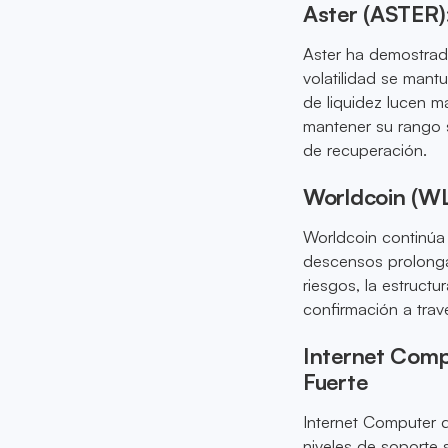
Aster (ASTER)
Aster ha demostrado
volatilidad se mant
de liquidez lucen m
mantener su rango 
de recuperación.
Worldcoin (WL
Worldcoin continúa 
descensos prolongad
riesgos, la estruct
confirmación a tra
Internet Comp
Fuerte
Internet Computer d
niveles de soporte 