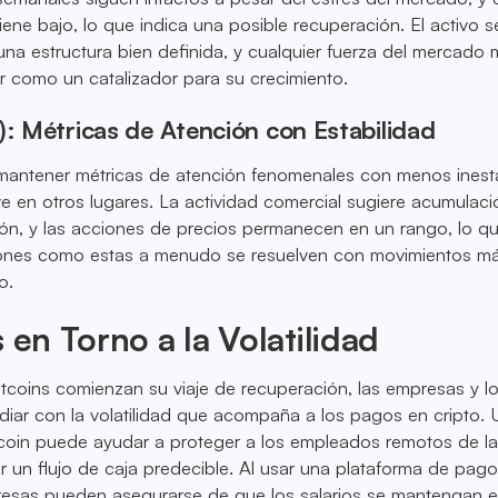
e bajo, lo que indica una posible recuperación. El activo s
na estructura bien definida, y cualquier fuerza del mercado
r como un catalizador para su crecimiento.
): Métricas de Atención con Estabilidad
mantener métricas de atención fenomenales con menos inesta
e en otros lugares. La actividad comercial sugiere acumulaci
ón, y las acciones de precios permanecen en un rango, lo qu
iones como estas a menudo se resuelven con movimientos m
o.
 en Torno a la Volatilidad
tcoins comienzan su viaje de recuperación, las empresas y l
iar con la volatilidad que acompaña a los pagos en cripto. Ut
coin puede ayudar a proteger a los empleados remotos de l
zar un flujo de caja predecible. Al usar una plataforma de pag
presas pueden asegurarse de que los salarios se mantengan e