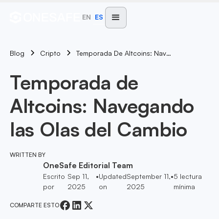
EN
ES
Blog
Temporada De Altcoins: Navegando Las Olas Del Cambio
Cripto
Temporada de
Altcoins: Navegando
las Olas del Cambio
WRITTEN BY
OneSafe Editorial Team
Escrito
Sep 11,
•
Updated
September 11,
•
5
lectura
por
2025
on
2025
mínima
COMPARTE ESTO