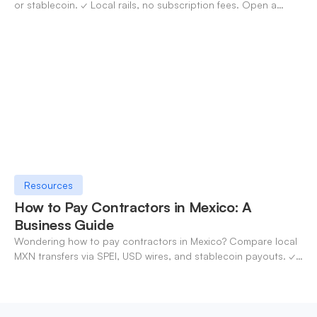
or stablecoin. ✓ Local rails, no subscription fees. Open a
OneSafe account today.
Resources
How to Pay Contractors in Mexico: A
Business Guide
Wondering how to pay contractors in Mexico? Compare local
MXN transfers via SPEI, USD wires, and stablecoin payouts. ✓
Pay contractors with OneSafe.