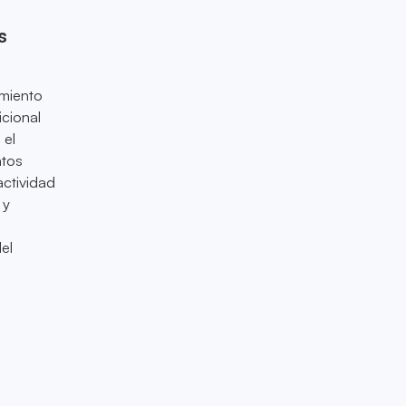
s
imiento
icional
 el
atos
actividad
 y
el