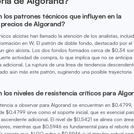
oria de Algorand?
 los patrones técnicos que influyen en la
 precios de Algorand?
icos alcistas han llamado la atención de los analistas, inclui
ormación en W. El patrón de doble fondo, destacado por el 
 un giro alcista. Los dos fondos formados cerca de $0.34 so
fuerte actividad de compra, lo que implica que no se anticipa
a adicional. La ruptura de una línea de tendencia descendent
dado aún más este patrón, sugiriendo una posible trayectoria
 los niveles de resistencia críticos para Alg
stencia a observar para Algorand se encuentran en $0.4799,
 de $0.4799 sirve como el soporte inicial, que es esencial par
 ascendente adicional. El nivel de $0.5421 se alinea con áre
riores, mientras que $0.5946 es fundamental para el rebote 
Tr espera que ALGO suba a $0.5946 si el impulso actual cont