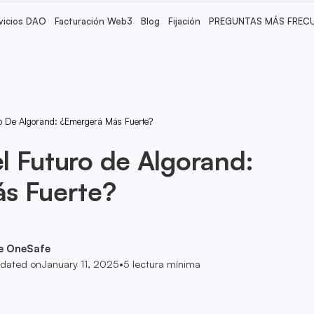
vicios DAO
Facturación Web3
Blog
Fijación
PREGUNTAS MÁS FREC
o De Algorand: ¿Emergerá Más Fuerte?
 Futuro de Algorand:
s Fuerte?
e OneSafe
dated on
January 11, 2025
•
5
lectura mínima