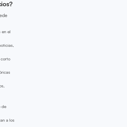
cios?
uede
 en el
oticias,
 corto
óricas
os,
o de
an a los