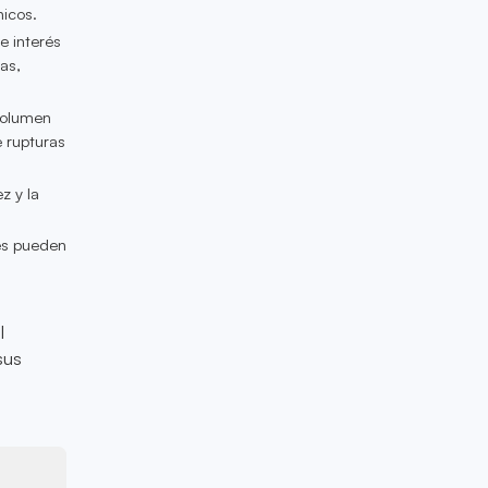
nicos.
e interés
as,
 volumen
 rupturas
z y la
les pueden
l
sus