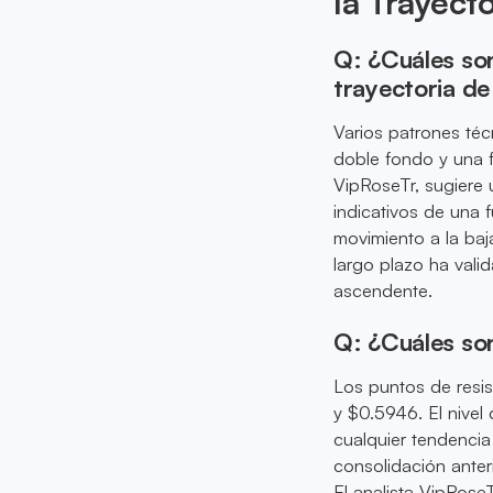
la Trayect
Q: ¿Cuáles son
trayectoria de
Varios patrones técn
doble fondo y una f
VipRoseTr, sugiere
indicativos de una 
movimiento a la baj
largo plazo ha vali
ascendente.
Q: ¿Cuáles son
Los puntos de resi
y $0.5946. El nivel
cualquier tendencia
consolidación ante
El analista VipRose