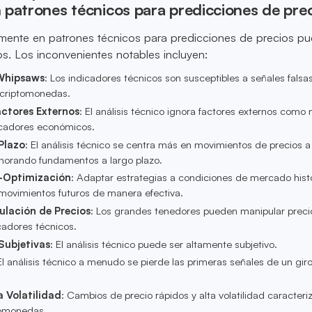
 patrones técnicos para predicciones de pre
amente en patrones técnicos para predicciones de precios p
gos. Los inconvenientes notables incluyen:
 Whipsaws
: Los indicadores técnicos son susceptibles a señales falsas
 criptomonedas.
actores Externos
: El análisis técnico ignora factores externos como n
icadores económicos.
Plazo
: El análisis técnico se centra más en movimientos de precios a
norando fundamentos a largo plazo.
-Optimización
: Adaptar estrategias a condiciones de mercado hist
movimientos futuros de manera efectiva.
ulación de Precios
: Los grandes tenedores pueden manipular preci
cadores técnicos.
Subjetivas
: El análisis técnico puede ser altamente subjetivo.
El análisis técnico a menudo se pierde las primeras señales de un gir
a Volatilidad
: Cambios de precio rápidos y alta volatilidad caracteriz
omonedas.