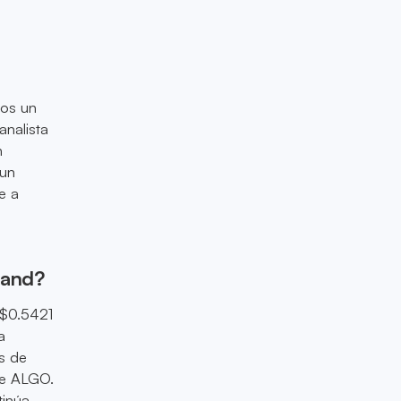
dos un
analista
n
 un
e a
orand?
 $0.5421
a
as de
de ALGO.
inúa.