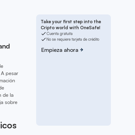
Take your first step into the
Cripto world with OneSafe!
Cuenta gratuita
No se requiere tarjeta de crédito
rand
Empieza ahora
le
. A pesar
rmación
de
 de la
ja sobre
icos