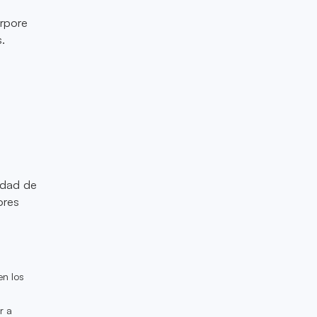
orpore
.
idad de
ores
en los
r a