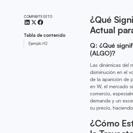
¿Qué Signi
COMPARTE ESTO
Actual par
Tabla de contenido
Ejemplo H2
Q: ¿Qué signif
(ALGO)?
Las dinámicas del 
disminución en el v
de la aparición de 
en W, el mercado si
comercio, especial
demanda y un exces
su precio, haciend
¿Cómo Est