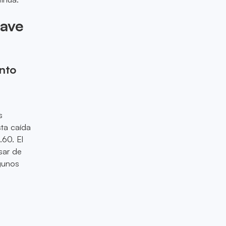
lave
ento
s
sta caída
.60. El
sar de
lgunos