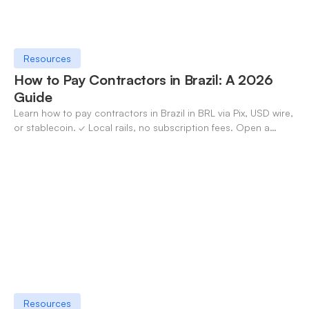
Resources
How to Pay Contractors in Brazil: A 2026
Guide
Learn how to pay contractors in Brazil in BRL via Pix, USD wire,
or stablecoin. ✓ Local rails, no subscription fees. Open a
OneSafe account today.
Resources