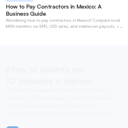
How to Pay Contractors in Mexico: A
Business Guide
Wondering how to pay contractors in Mexico? Compare local
MXN transfers via SPEI, USD wires, and stablecoin payouts. ✓
Pay contractors with OneSafe.
Abre tu cuenta en
10 minutos o menos
Comienza tu viaje con OneSafe hoy. Rápido, sin
esfuerzo y de forma segura, nuestro proceso
optimizado asegura que tu cuenta esté
configurada y lista para usar, sin complicaciones.