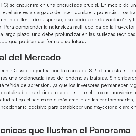
TC) se encuentra en una encrucijada crucial. En medio de u
nte, el aire está cargado de incertidumbre y potencial. Los tr
un limbo lleno de suspenso, oscilando entre la vacilación y l
a. Para comprender la naturaleza multifacética de la trayector
a largo plazo, uno debe profundizar en las sutilezas técnicas 
ado que podrían dar forma a su futuro.
al del Mercado
eum Classic coquetea con la marca de $13.71, muestra sign
 tras una prolongada fase de tendencias bajistas. Sin embargo
tá teñida de aprensión, ya que los inversores permanecen vig
 catalizador que brinde claridad sobre el próximo movimient
etud refleja el sentimiento más amplio en las criptomonedas
ncadenante decisivo para establecer una trayectoria clara en
cnicas que Ilustran el Panorama