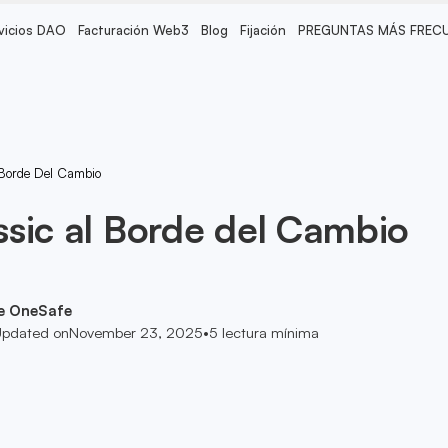
vicios DAO
Facturación Web3
Blog
Fijación
PREGUNTAS MÁS FREC
 Borde Del Cambio
sic al Borde del Cambio
e OneSafe
pdated on
November 23, 2025
•
5
lectura mínima