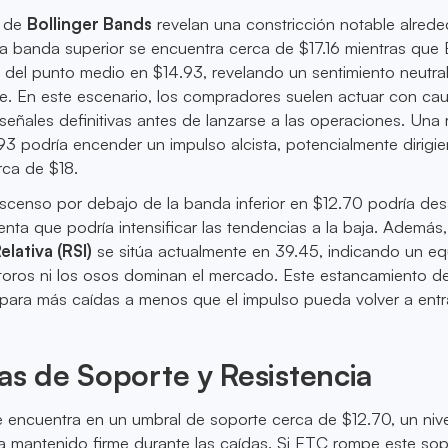
s de
Bollinger Bands
revelan una constricción notable alred
La banda superior se encuentra cerca de $17.16 mientras que
del punto medio en $14.93, revelando un sentimiento neutral
e. En este escenario, los compradores suelen actuar con cau
 señales definitivas antes de lanzarse a las operaciones. Una 
3 podría encender un impulso alcista, potencialmente dirigi
rca de $18.
scenso por debajo de la banda inferior en $12.70 podría des
enta que podría intensificar las tendencias a la baja. Además,
elativa (RSI)
se sitúa actualmente en 39.45, indicando un equ
toros ni los osos dominan el mercado. Este estancamiento de
 para más caídas a menos que el impulso pueda volver a entra
as de Soporte y Resistencia
 encuentra en un umbral de soporte cerca de $12.70, un niv
a mantenido firme durante las caídas. Si ETC rompe este sop