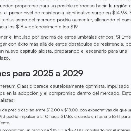
s pueden prepararse para un posible retroceso hacia la región 
o, el primer nivel de resistencia significativo surge en $14.93. 
el entusiasmo del mercado podría aumentar, allanando el cam
acia los $18 y potencialmente los $19.
ner el impulso por encima de estos umbrales críticos. Si Eth
ar con éxito más allá de estos obstáculos de resistencia, po
e un nuevo capítulo alcista, preparando el escenario para una
lazo.
nes para 2025 a 2029
thereum Classic parece cautelosamente optimista, impulsado
os en la adopción y el compromiso dentro del mercado. Esto
listas:
os de precio oscilan entre $12.00 y $18.00, con expectativas de que 
3 podría impulsar a ETC hacia $17.16, creando un terreno fértil para 
ente.
as pronostican un rango de $15.00 a $22.00, impulsado por el interés