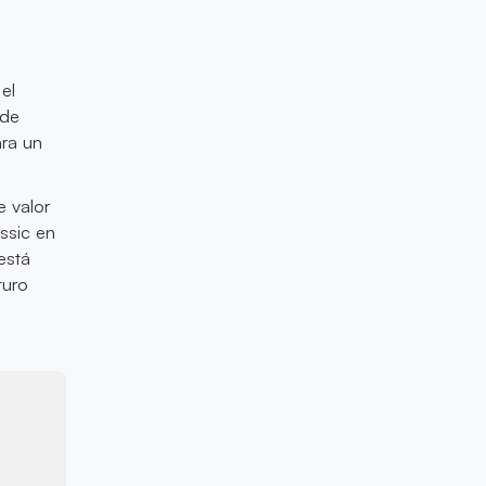
el
 de
ara un
e valor
ssic en
está
turo