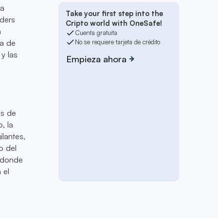
na
Take your first step into the
aders
Cripto world with OneSafe!
a
Cuenta gratuita
ia de
No se requiere tarjeta de crédito
y las
Empieza ahora
os de
, la
ilantes,
o del
, donde
 el