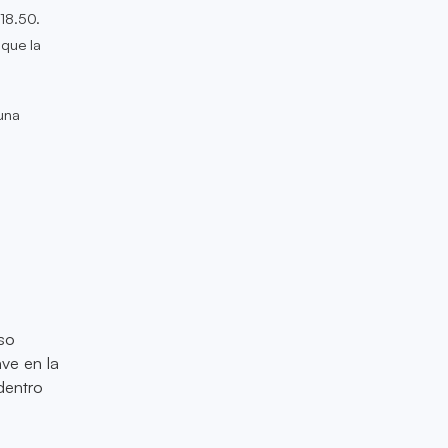
$18.50.
 que la
una
a
so
ve en la
dentro