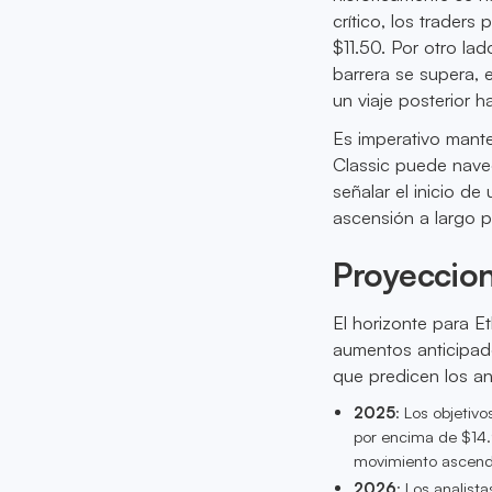
crítico, los trader
$11.50. Por otro lad
barrera se supera, 
un viaje posterior h
Es imperativo mante
Classic puede naveg
señalar el inicio d
ascensión a largo p
Proyeccio
El horizonte para E
aumentos anticipad
que predicen los ana
2025
: Los objetiv
por encima de $14.9
movimiento ascend
2026
: Los analist