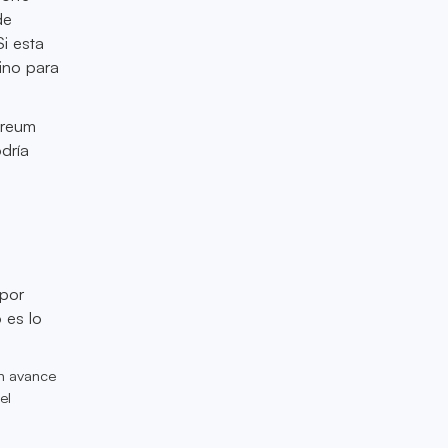
de
Si esta
ino para
ereum
dría
 por
 es lo
un avance
el