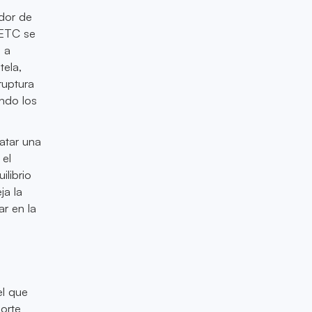
edor de
 ETC se
 a
tela,
ruptura
endo los
atar una
 el
ilibrio
ja la
r en la
el que
orte