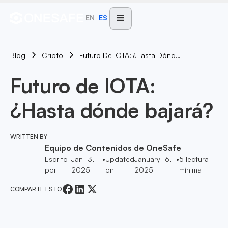
EN
ES
Blog
Futuro De IOTA: ¿Hasta Dónde Bajará?
Cripto
Futuro de IOTA:
¿Hasta dónde bajará?
WRITTEN BY
Equipo de Contenidos de OneSafe
Escrito
Jan 13,
•
Updated
January 16,
•
5
lectura
por
2025
on
2025
mínima
COMPARTE ESTO