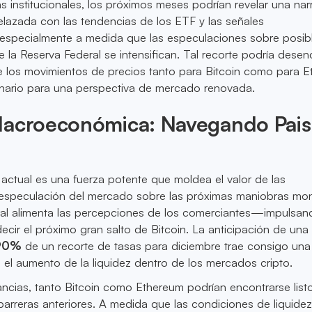
s institucionales, los próximos meses podrían revelar una narr
lazada con las tendencias de los ETF y las señales
specialmente a medida que las especulaciones sobre posib
e la Reserva Federal se intensifican. Tal recorte podría dese
de los movimientos de precios tanto para Bitcoin como para 
nario para una perspectiva de mercado renovada.
Macroeconómica: Navegando Pais
actual es una fuerza potente que moldea el valor de las
especulación del mercado sobre las próximas maniobras mon
ral alimenta las percepciones de los comerciantes—impulsan
ecir el próximo gran salto de Bitcoin. La anticipación de una
 90%
de un recorte de tasas para diciembre trae consigo una
el aumento de la liquidez dentro de los mercados cripto.
ancias, tanto Bitcoin como Ethereum podrían encontrarse list
barreras anteriores. A medida que las condiciones de liquide