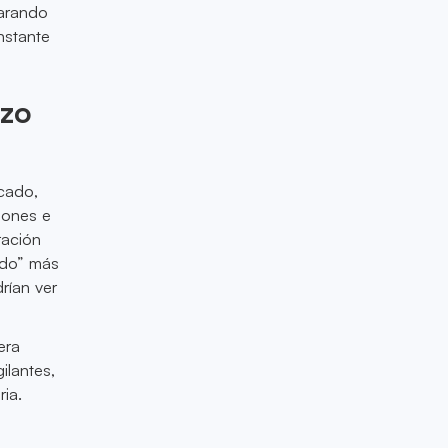
parando
nstante
azo
rcado,
ciones e
ración
edo” más
rían ver
era
ilantes,
ia.