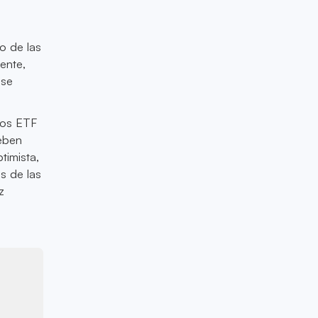
o de las
ente,
ase
los ETF
eben
imista,
s de las
z