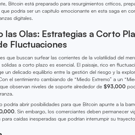
e, Bitcoin está preparado para resurgimientos críticos, pre
o que podría ser un capítulo emocionante en esta saga en co
anzas digitales.
las Olas: Estrategias a Corto Pl
de Fluctuaciones
es que buscan surfear las corrientes de la volatilidad del me
 sólidas a corto plazo es esencial. El paisaje, rico en fluctua
ige un delicado equilibrio entre la gestión del riesgo y la explo
Con el sentimiento cambiando de “Miedo Extremo” a un “Mi
 que observan niveles de soporte alrededor de
$93,000
pod
ranza.
 podría abrir posibilidades para que Bitcoin apunte a la barr
0,000
. Sin embargo, los comerciantes deben permanecer vig
para caídas inesperadas que podrían interrumpir su trayector
n