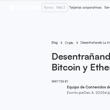
Banca
Web 3
Tarjetas corporativas
Ser
Blog
Desentrañando La In
Cripto
Desentrañando
Bitcoin y Eth
WRITTEN BY
Equipo de Contenidos d
Escrito por
Dec 4, 2025
•
Up