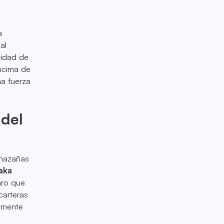
a
al
lidad de
ncima de
na fuerza
 del
 hazañas
aka
aro que
carteras
amente