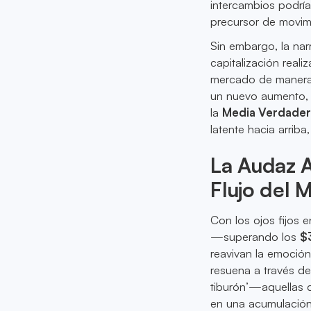
intercambios podría
precursor de movim
Sin embargo, la narr
capitalización real
mercado de manera c
un nuevo aumento, 
la
Media Verdader
latente hacia arriba,
La Audaz 
Flujo del 
Con los ojos fijos 
—superando los
$
reavivan la emoció
resuena a través de 
tiburón’—aquellas 
en una acumulación 