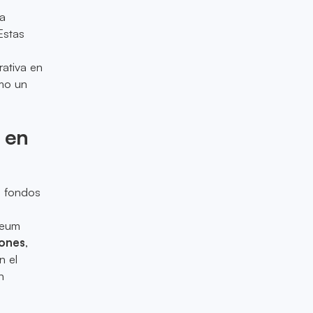
 a
Estas
rativa en
omo un
l en
s fondos
reum
lones
,
n el
n