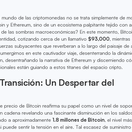
e el mundo de las criptomonedas no se trata simplemente de 
oin y Ethereum, sino de un ecosistema palpitante tejido con 
so de las sombras macroeconómicas? En este momento, Bitcoi
entidad, cotizando cerca de un llamativo
$93,000
, mientras 
uerzas subyacentes que reverberan a lo largo del paisaje de 
sumergirnos en este cautivador viaje, desenterrando la dinám
in, desentrañando la narrativa de Ethereum y discerniendo c
cionales están guiando a estos titanes del espacio cripto.
 Transición: Un Despertar del
de precio de Bitcoin reafirma su papel como un nivel de sopo
en cadena revelando una fascinante disminución en los saldo
ndo a aproximadamente
1.8 millones de Bitcoin
, el nivel má
puede sentir la tensión en el aire. Tal escasez de suministro