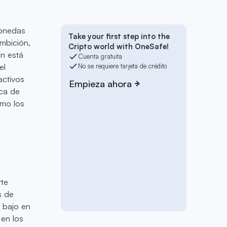
monedas
Take your first step into the
ambición,
Cripto world with OneSafe!
n está
Cuenta gratuita
el
No se requiere tarjeta de crédito
activos
Empieza ahora
ica de
ómo los
rte
s de
s bajo en
 en los