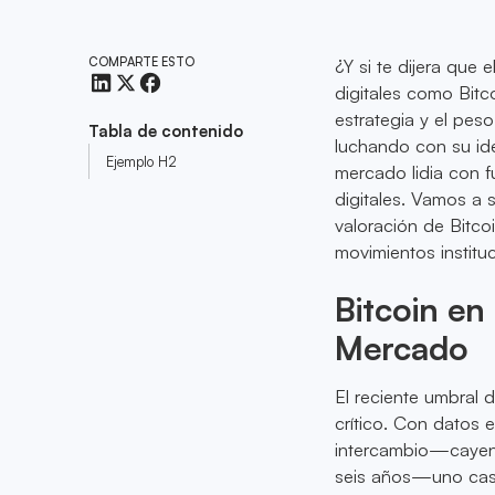
COMPARTE ESTO
¿Y si te dijera qu
digitales como Bitc
estrategia y el pe
Tabla de contenido
luchando con su id
Ejemplo H2
mercado lidia con f
digitales. Vamos a 
valoración de Bitco
movimientos institu
Bitcoin en
Mercado
El reciente umbral 
crítico. Con datos 
intercambio—caye
seis años—uno casi 