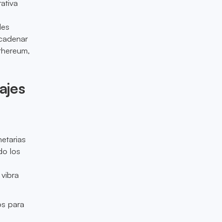
ativa
les
ncadenar
Ethereum,
ajes
etarias
do los
 vibra
os para
z