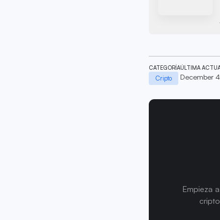
CATEGORÍA
ÚLTIMA ACTU
December 4
Cripto
Empieza a 
cript