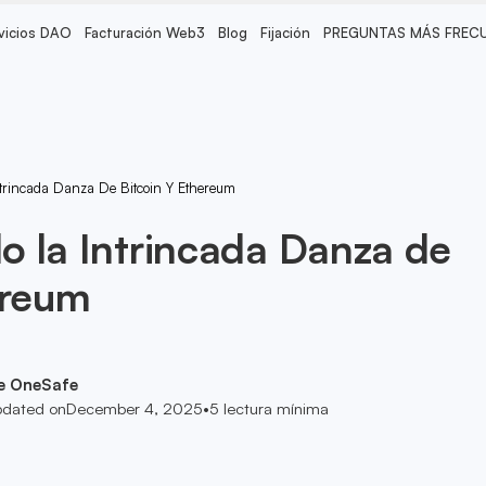
vicios DAO
Facturación Web3
Blog
Fijación
PREGUNTAS MÁS FREC
trincada Danza De Bitcoin Y Ethereum
 la Intrincada Danza de
ereum
e OneSafe
dated on
December 4, 2025
•
5
lectura mínima