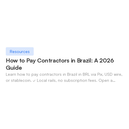
Resources
How to Pay Contractors in Brazil: A 2026
Guide
Learn how to pay contractors in Brazil in BRL via Pix, USD wire,
or stablecoin. ✓ Local rails, no subscription fees. Open a
OneSafe account today.