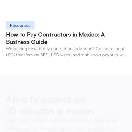
Resources
How to Pay Contractors in Mexico: A
Business Guide
Wondering how to pay contractors in Mexico? Compare local
MXN transfers via SPEI, USD wires, and stablecoin payouts. ✓
Pay contractors with OneSafe.
Abre tu cuenta en
10 minutos o menos
Comienza tu viaje con OneSafe hoy. Rápido, sin
esfuerzo y de forma segura, nuestro proceso