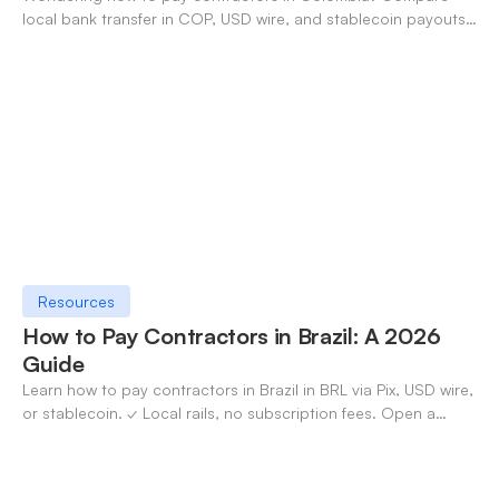
local bank transfer in COP, USD wire, and stablecoin payouts.
✓ Open an account with OneSafe.
Resources
How to Pay Contractors in Brazil: A 2026
Guide
Learn how to pay contractors in Brazil in BRL via Pix, USD wire,
or stablecoin. ✓ Local rails, no subscription fees. Open a
OneSafe account today.