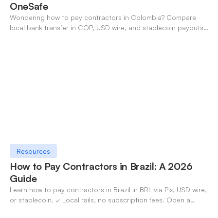
OneSafe
Wondering how to pay contractors in Colombia? Compare
local bank transfer in COP, USD wire, and stablecoin payouts.
✓ Open an account with OneSafe.
Resources
How to Pay Contractors in Brazil: A 2026
Guide
Learn how to pay contractors in Brazil in BRL via Pix, USD wire,
or stablecoin. ✓ Local rails, no subscription fees. Open a
OneSafe account today.