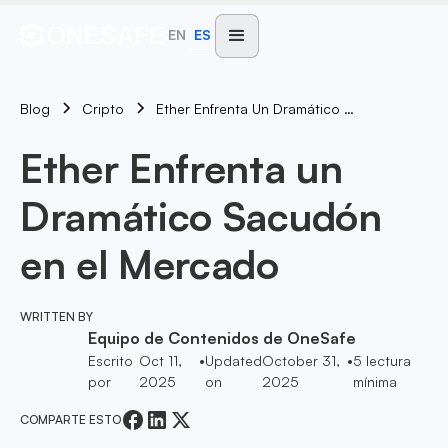
EN
ES
Blog
Ether Enfrenta Un Dramático Sacudón En El Mercado
Cripto
Ether Enfrenta un
Dramático Sacudón
en el Mercado
WRITTEN BY
Equipo de Contenidos de OneSafe
Escrito
Oct 11,
•
Updated
October 31,
•
5
lectura
por
2025
on
2025
mínima
COMPARTE ESTO