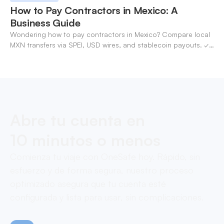
How to Pay Contractors in Mexico: A
Business Guide
Wondering how to pay contractors in Mexico? Compare local
MXN transfers via SPEI, USD wires, and stablecoin payouts. ✓
Pay contractors with OneSafe.
Abre tu cuenta en
10 minutos o menos
Comienza tu viaje con OneSafe hoy. Rápido, sin
esfuerzo y de forma segura, nuestro proceso
optimizado asegura que tu cuenta esté
configurada y lista para usar, sin complicaciones.