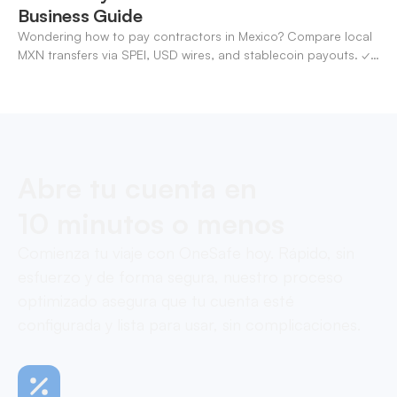
Business Guide
Wondering how to pay contractors in Mexico? Compare local
MXN transfers via SPEI, USD wires, and stablecoin payouts. ✓
Pay contractors with OneSafe.
Abre tu cuenta en
10 minutos o menos
Comienza tu viaje con OneSafe hoy. Rápido, sin
esfuerzo y de forma segura, nuestro proceso
optimizado asegura que tu cuenta esté
configurada y lista para usar, sin complicaciones.