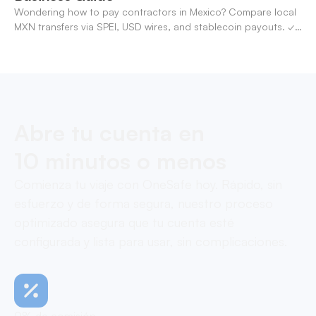
Wondering how to pay contractors in Mexico? Compare local
MXN transfers via SPEI, USD wires, and stablecoin payouts. ✓
Pay contractors with OneSafe.
Abre tu cuenta en
10 minutos o menos
Comienza tu viaje con OneSafe hoy. Rápido, sin
esfuerzo y de forma segura, nuestro proceso
optimizado asegura que tu cuenta esté
configurada y lista para usar, sin complicaciones.