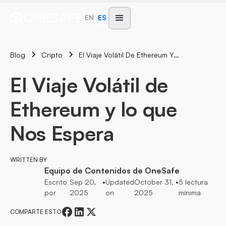
EN
ES
Blog
El Viaje Volátil De Ethereum Y Lo Que Nos Espera
Cripto
El Viaje Volátil de
Ethereum y lo que
Nos Espera
WRITTEN BY
Equipo de Contenidos de OneSafe
Escrito
Sep 20,
•
Updated
October 31,
•
5
lectura
por
2025
on
2025
mínima
COMPARTE ESTO