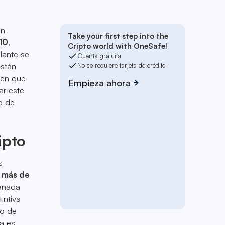
Un
Take your first step into the
10
,
Cripto world with OneSafe!
lante se
Cuenta gratuita
están
No se requiere tarjeta de crédito
ren que
Empieza ahora
ar este
o de
ipto
s
e
más de
manada
intiva
go de
da es