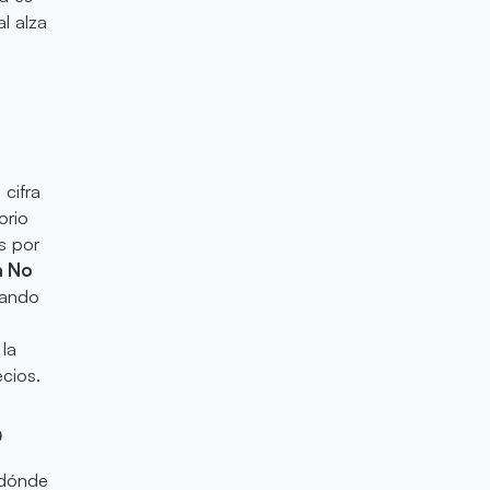
l alza
 cifra
orio
s por
a No
lando
 la
cios.
o
 dónde