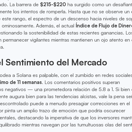
ado. La barrera de
$215-$220
ha surgido como un desafiant
mente los intentos de romperla. Hasta que no se observe un c
 este rango, el espectro de un descenso hacia niveles de so
e ominosamente. Además, el actual
Índice de Flujo de Dine
estionando la sostenibilidad de estas recientes ganancias. Lo
 permanecer vigilantes mientras mantienen un ojo atento en 
a.
el Sentimiento del Mercado
rodea a Solana es palpable, con el zumbido en redes sociale
imo de 11 semanas
. Los comentarios positivos superan
s negativos — una prometedora relación de 5.8 a 1. Si bien 
nte augura bien para las tendencias alcistas, vale la pena se
descontrolado puede a menudo presagiar correcciones en el
vor pinta un amplio trazo de emoción que podría oscurecer
entales, destacando la imperativa de que los inversores man
quilibrado mientras navegan por las tumultuosas olas del sen