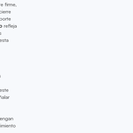
e firme,
ierre
porte
ro
refleja
s
esta
s
este
ñalar
tengan
timiento