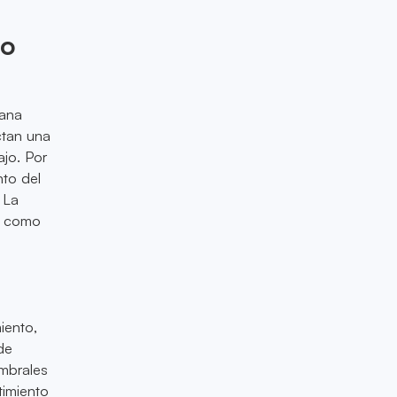
io
lana
ctan una
ajo. Por
nto del
. La
ir como
iento,
de
umbrales
timiento