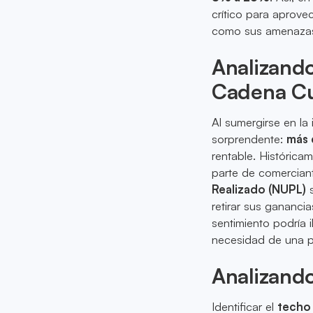
crítico para aprove
como sus amenazas 
Analizando
Cadena Cu
Al sumergirse en la
sorprendente:
más 
rentable. Histórica
parte de comerciant
Realizado (NUPL)
s
retirar sus gananci
sentimiento podría 
necesidad de una po
Analizando
Identificar el
techo