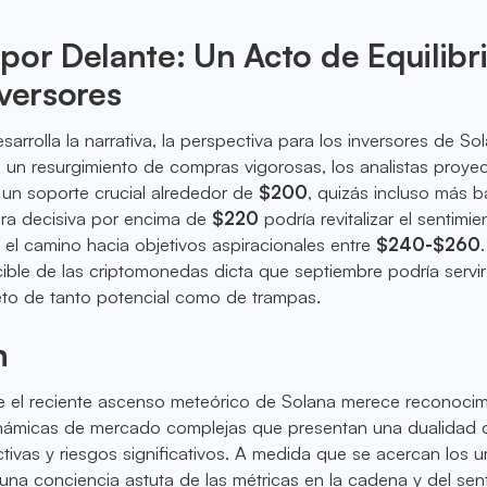
por Delante: Un Acto de Equilibr
nversores
arrolla la narrativa, la perspectiva para los inversores de So
n un resurgimiento de compras vigorosas, los analistas proye
 un soporte crucial alrededor de
$200
, quizás incluso más b
ura decisiva por encima de
$220
podría revitalizar el sentimie
el camino hacia objetivos aspiracionales entre
$240-$260
ible de las criptomonedas dicta que septiembre podría serv
leto de tanto potencial como de trampas.
n
 el reciente ascenso meteórico de Solana merece reconocim
inámicas de mercado complejas que presentan una dualidad 
tivas y riesgos significativos. A medida que se acercan los 
, una conciencia astuta de las métricas en la cadena y del sen