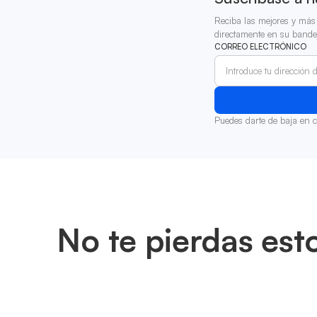
Reciba las mejores y más 
directamente en su bande
CORREO ELECTRÓNICO
Puedes darte de baja en 
No te pierdas est