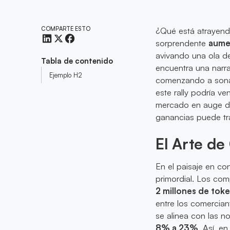
COMPARTE ESTO
¿Qué está atrayend
sorprendente
aume
avivando una ola de
Tabla de contenido
encuentra una narr
Ejemplo H2
comenzando a sonar
este rally podría v
mercado en auge de
ganancias puede tr
El Arte de
En el paisaje en co
primordial. Los co
2 millones de tok
entre los comerciant
se alinea con las n
8% a 23%
. Así, e