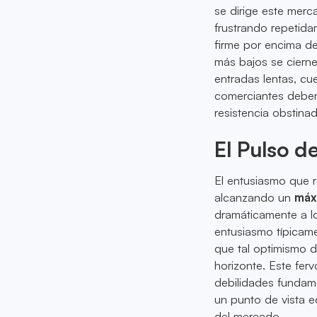
se dirige este merc
frustrando repetida
firme por encima de
más bajos se ciern
entradas lentas, cu
comerciantes deben
resistencia obstinad
El Pulso d
El entusiasmo que 
alcanzando un
máx
dramáticamente a lo
entusiasmo típicame
que tal optimismo 
horizonte. Este fer
debilidades fundam
un punto de vista e
del mercado.