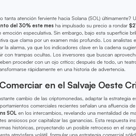
o tanta atención ferviente hacia Solana (SOL) últimamente? 
nto del 30% este mes
ha impulsado su precio a rondar
$2
 emoción especulativa. Sin embargo, bajo esta superficie bril
ativa que clama por un examen más profundo. Los analistas 
 la alarma, ya que los indicadores clave en la cadena sugie
enir con trampas ocultas. Los inversores que buscan aprovech
ben proceder con un ojo crítico; después de todo, un teatr
ansformarse rápidamente en una historia de advertencia.
 Comerciar en el Salvaje Oeste Cr
nstante cambio de las criptomonedas, adaptar la estrategia e
mportamientos comerciales recientes señalan una afluencia d
ens SOL
en los intercambios, revelando una mentalidad de 
es ansiosos por capitalizar las ganancias. Esta respuesta inst
ormas históricas, proyectando un posible retroceso en el ran
n esta atmósfera volátil, formular una estrategia comercial sóli