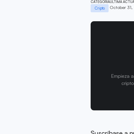
CATEGORÍA
ÚLTIMA ACTU
October 31,
Cripto
Empieza a 
cript
Suscríbase a n