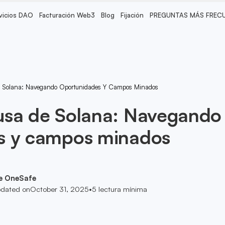
vicios DAO
Facturación Web3
Blog
Fijación
PREGUNTAS MÁS FREC
 Solana: Navegando Oportunidades Y Campos Minados
usa de Solana: Navegando
s y campos minados
e OneSafe
dated on
October 31, 2025
•
5
lectura mínima