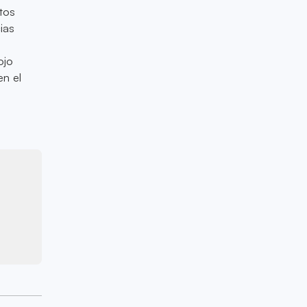
tos
ias
ojo
en el