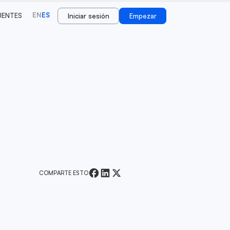
EN
ES
UENTES
Iniciar sesión
Empezar
0
COMPARTE ESTO