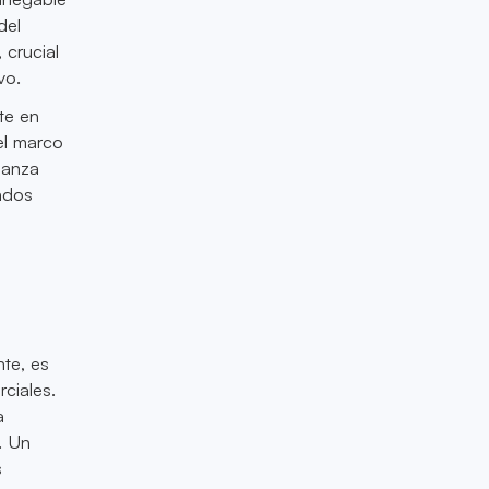
del
 crucial
vo.
te en
el marco
ianza
gados
te, es
rciales.
a
. Un
s