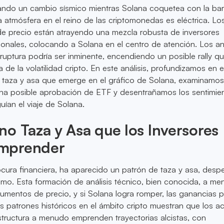
ndo un cambio sísmico mientras Solana coquetea con la bar
 atmósfera en el reino de las criptomonedas es eléctrica. Lo
de precio están atrayendo una mezcla robusta de inversores
ucionales, colocando a Solana en el centro de atención. Los an
uptura podría ser inminente, encendiendo un posible rally q
a de la volatilidad cripto. En este análisis, profundizamos en e
e taza y asa que emerge en el gráfico de Solana, examinamos
una posible aprobación de ETF y desentrañamos los sentimie
ían el viaje de Solana.
o Taza y Asa que los Inversores
mprender
cura financiera, ha aparecido un patrón de taza y asa, desp
mo. Esta formación de análisis técnico, bien conocida, a m
umentos de precio, y si Solana logra romper, las ganancias 
 patrones históricos en el ámbito cripto muestran que los ac
structura a menudo emprenden trayectorias alcistas, con