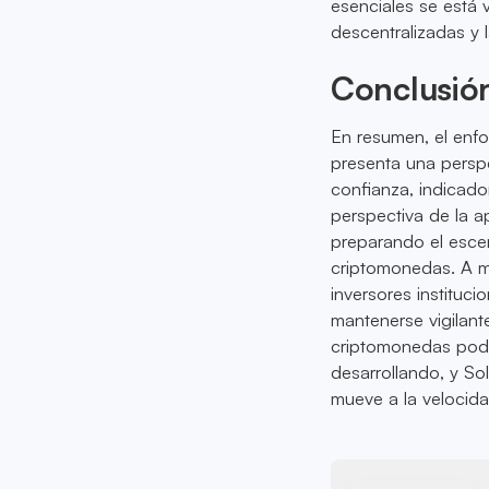
esenciales se está 
descentralizadas y 
Conclusió
En resumen, el enf
presenta una perspe
confianza, indicado
perspectiva de la 
preparando el escen
criptomonedas. A m
inversores instituc
mantenerse vigilant
criptomonedas podrí
desarrollando, y So
mueve a la velocida