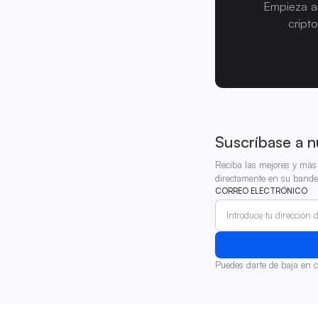
Empieza a 
cript
Suscríbase a n
Reciba las mejores y más 
directamente en su bande
CORREO ELECTRÓNICO
Puedes darte de baja en 