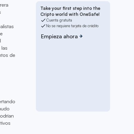
rera
Take your first step into the
s
Cripto world with OneSafe!
Cuenta gratuita
alistas
No se requiere tarjeta de crédito
ue
Empieza ahora
l
 las
ntos de
ertando
enudo
podrían
tivos