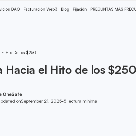
vicios DAO
Facturación Web3
Blog
Fijación
PREGUNTAS MÁS FREC
 El Hito De Los $250
 Hacia el Hito de los $25
e OneSafe
pdated on
September 21, 2025
•
5
lectura mínima