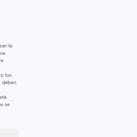
zan la
iva
te
o los
as deben
s
stá
ue se