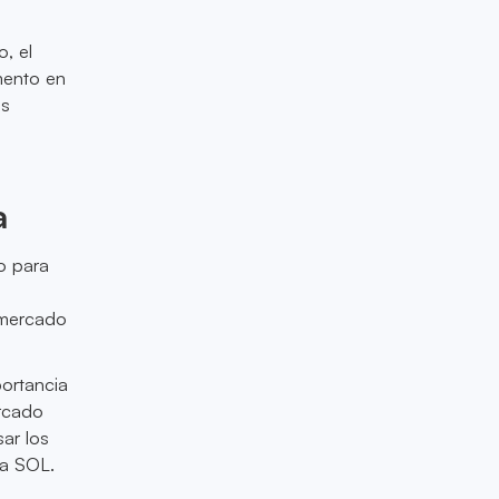
, el
mento en
es
a
o para
l mercado
portancia
ercado
ar los
ra SOL.