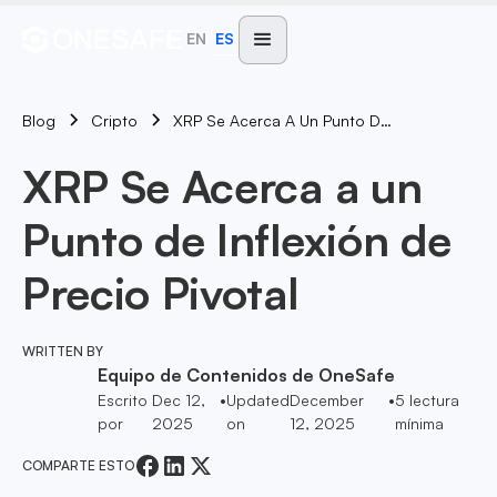
EN
ES
Blog
XRP Se Acerca A Un Punto De Inflexión De Precio Pivotal
Cripto
XRP Se Acerca a un
Punto de Inflexión de
Precio Pivotal
WRITTEN BY
Equipo de Contenidos de OneSafe
Escrito
Dec 12,
•
Updated
December
•
5
lectura
por
2025
on
12, 2025
mínima
COMPARTE ESTO